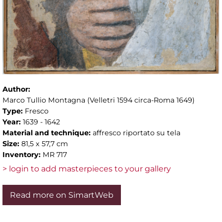
Author:
Marco Tullio Montagna (Velletri 1594 circa-Roma 1649)
Type:
Fresco
Year:
1639 - 1642
Material and technique:
affresco riportato su tela
Size:
81,5 x 57,7 cm
Inventory:
MR 717
> login to add masterpieces to your gallery
Read more on SimartWeb