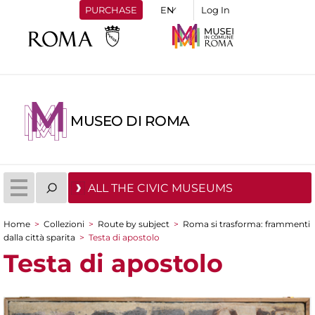
PURCHASE
Log In
MUSEO DI ROMA
ALL THE CIVIC MUSEUMS
Home
>
Collezioni
>
Route by subject
>
Roma si trasforma: frammenti
You are here
dalla città sparita
>
Testa di apostolo
Testa di apostolo