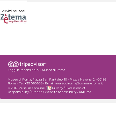
Servizi museali
Leggi le recensioni su:
Museo di Roma
Museo di Roma, Piazza San Pantaleo, 10 - Piazza Navona, 2 - 00186
Roma - Tel. +39 060608 - Email: museodiroma@comune.roma.it
© 2017 Musei in Comune
/
Privacy
/
Exclusions of
Responsibility
/
Credits
/
Website accessibility
/
XML-rss