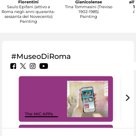
Fiorentini
Gianicolense
all
Saulo Epifani (attivo a
Tina Tommasini (Treviso
T
Roma negli anni quaranta-
1902-1985)
A
sessanta del Novecento)
Painting
Painting
#MuseoDiRoma
MiC
The MiC APPs
net