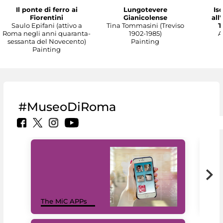
Il ponte di ferro ai
Lungotevere
Isc
Fiorentini
Gianicolense
all
Saulo Epifani (attivo a
Tina Tommasini (Treviso
T
Roma negli anni quaranta-
1902-1985)
A
sessanta del Novecento)
Painting
Painting
#MuseoDiRoma
MiC
The MiC APPs
net