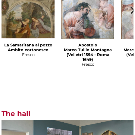
La Samaritana al pozzo
Apostolo
Ambito cortonesco
Marco Tullio Montagna
Marco
Fresco
(Velletri 1594 - Roma
(Vel
1649)
Fresco
The hall