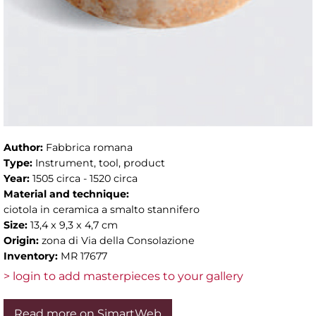
Author:
Fabbrica romana
Type:
Instrument, tool, product
Year:
1505 circa - 1520 circa
Material and technique:
ciotola in ceramica a smalto stannifero
Size:
13,4 x 9,3 x 4,7 cm
Origin:
zona di Via della Consolazione
Inventory:
MR 17677
> login to add masterpieces to your gallery
Read more on SimartWeb