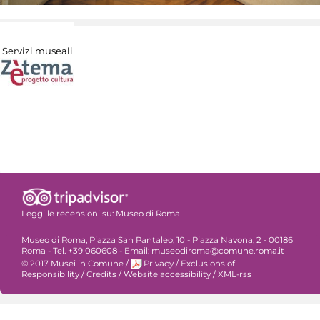
Servizi museali
Leggi le recensioni su:
Museo di Roma
Museo di Roma, Piazza San Pantaleo, 10 - Piazza Navona, 2 - 00186
Roma - Tel. +39 060608 - Email: museodiroma@comune.roma.it
© 2017 Musei in Comune
/
Privacy
/
Exclusions of
Responsibility
/
Credits
/
Website accessibility
/
XML-rss