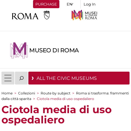
PURCHASE
Log In
MUSEO DI ROMA
ALL THE CIVIC MUSEUMS
Home
>
Collezioni
>
Route by subject
>
Roma si trasforma: frammenti
You are here
dalla città sparita
>
Ciotola media di uso ospedaliero
Ciotola media di uso
ospedaliero