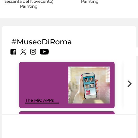
sessanta del Novecento)
Painting
Painting
#MuseoDiRoma
MiC
The MiC APPs
net