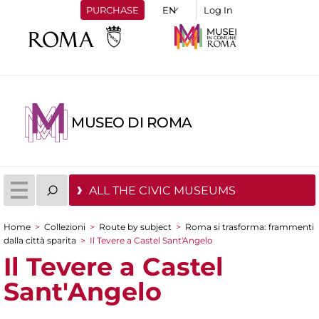
PURCHASE
Log In
MUSEO DI ROMA
ALL THE CIVIC MUSEUMS
Home
>
Collezioni
>
Route by subject
>
Roma si trasforma: frammenti
You are here
dalla città sparita
>
Il Tevere a Castel Sant'Angelo
Il Tevere a Castel
Sant'Angelo