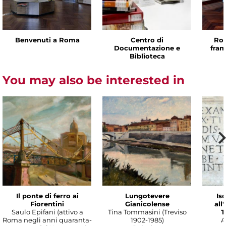
Benvenuti a Roma
Centro di
Rom
Documentazione e
fram
Biblioteca
You may also be interested in
Il ponte di ferro ai
Lungotevere
Isc
Fiorentini
Gianicolense
all
Saulo Epifani (attivo a
Tina Tommasini (Treviso
T
Roma negli anni quaranta-
1902-1985)
A