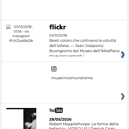
#DiscoverMiC
03/10/2018
Beati coloro che coltivano la voluttà
dell'attesa. — Jean Josipovici
Buongiorno dal Museo dell'#AraPacis
dove sono esposti i
museiincomuneroma
28/05/2026
Robert Mapplethorpe. Le forme della
bellezza - VIDEO LIS | Derrick Cross