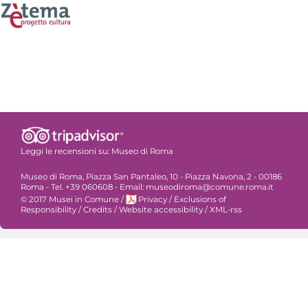
Leggi le recensioni su:
Museo di Roma
Museo di Roma, Piazza San Pantaleo, 10 - Piazza Navona, 2 - 00186
Roma - Tel. +39 060608 - Email: museodiroma@comune.roma.it
© 2017 Musei in Comune
/
Privacy
/
Exclusions of
Responsibility
/
Credits
/
Website accessibility
/
XML-rss