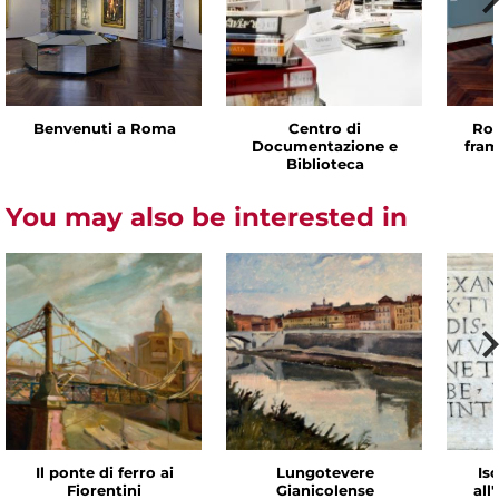
Benvenuti a Roma
Centro di
Rom
Documentazione e
fram
Biblioteca
You may also be interested in
Il ponte di ferro ai
Lungotevere
Isc
Fiorentini
Gianicolense
all