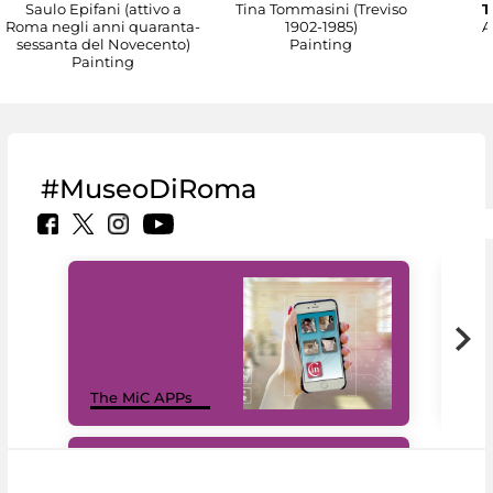
Saulo Epifani (attivo a
Tina Tommasini (Treviso
T
Roma negli anni quaranta-
1902-1985)
A
sessanta del Novecento)
Painting
Painting
#MuseoDiRoma
MiC
The MiC APPs
net