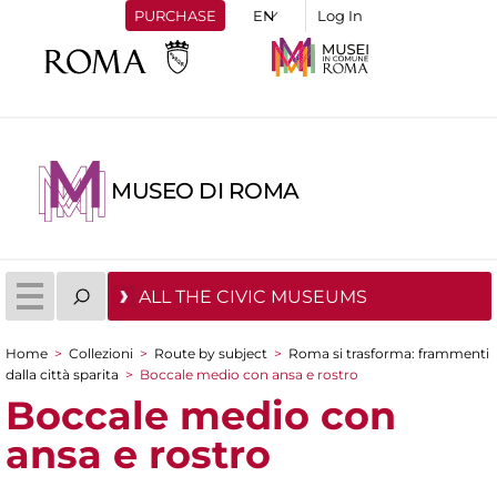
PURCHASE
Log In
MUSEO DI ROMA
ALL THE CIVIC MUSEUMS
Home
>
Collezioni
>
Route by subject
>
Roma si trasforma: frammenti
You are here
dalla città sparita
>
Boccale medio con ansa e rostro
Boccale medio con
ansa e rostro