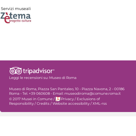
Servizi museali
Leggi le recensioni su:
Museo di Roma
Museo di Roma, Piazza San Pantaleo, 10 - Piazza Navona, 2 - 00186
Roma - Tel. +39 060608 - Email: museodiroma@comune.roma.it
© 2017 Musei in Comune
/
Privacy
/
Exclusions of
Responsibility
/
Credits
/
Website accessibility
/
XML-rss