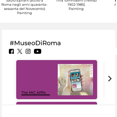
Saulo Epifani (attivo a
Tina Tommasini (Treviso
T
Roma negli anni quaranta-
1902-1985)
A
sessanta del Novecento)
Painting
Painting
#MuseoDiRoma
MiC
The MiC APPs
net