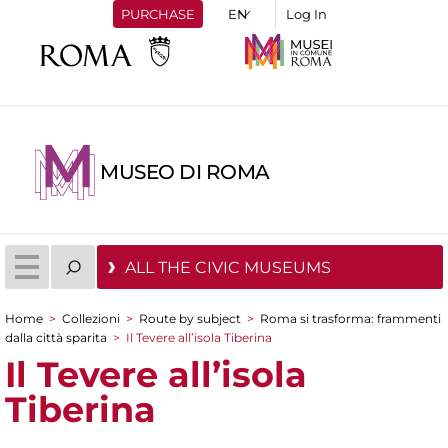
PURCHASE
Log In
MUSEO DI ROMA
ALL THE CIVIC MUSEUMS
Home
>
Collezioni
>
Route by subject
>
Roma si trasforma: frammenti
You are here
dalla città sparita
>
Il Tevere all’isola Tiberina
Il Tevere all’isola
Tiberina