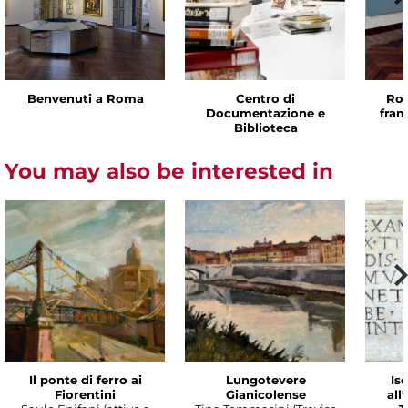
Benvenuti a Roma
Centro di
Rom
Documentazione e
fram
Biblioteca
You may also be interested in
Il ponte di ferro ai
Lungotevere
Isc
Fiorentini
Gianicolense
all