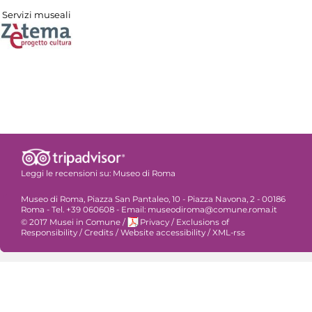
Servizi museali
Leggi le recensioni su:
Museo di Roma
Museo di Roma, Piazza San Pantaleo, 10 - Piazza Navona, 2 - 00186
Roma - Tel. +39 060608 - Email: museodiroma@comune.roma.it
© 2017 Musei in Comune
/
Privacy
/
Exclusions of
Responsibility
/
Credits
/
Website accessibility
/
XML-rss