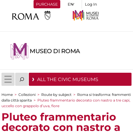
PURCHASE
Log In
MUSEO DI ROMA
ALL THE CIVIC MUSEUMS
Home
>
Collezioni
>
Route by subject
>
Roma si trasforma: frammenti
You are here
dalla città sparita
>
Pluteo frammentario decorato con nastro a tre capi,
uccello con grappolo d’uva, fiore
Pluteo frammentario
decorato con nastro a