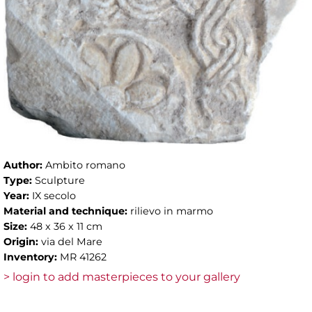
Author:
Ambito romano
Type:
Sculpture
Year:
IX secolo
Material and technique:
rilievo in marmo
Size:
48 x 36 x 11 cm
Origin:
via del Mare
Inventory:
MR 41262
> login to add masterpieces to your gallery