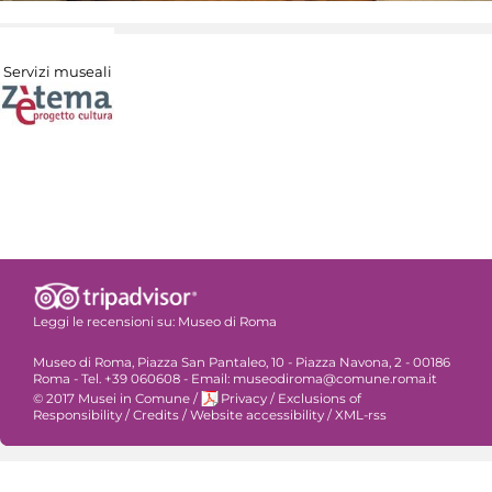
Servizi museali
Leggi le recensioni su:
Museo di Roma
Museo di Roma, Piazza San Pantaleo, 10 - Piazza Navona, 2 - 00186
Roma - Tel. +39 060608 - Email: museodiroma@comune.roma.it
© 2017 Musei in Comune
/
Privacy
/
Exclusions of
Responsibility
/
Credits
/
Website accessibility
/
XML-rss