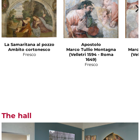
La Samaritana al pozzo
Apostolo
Ambito cortonesco
Marco Tullio Montagna
Marco
Fresco
(Velletri 1594 - Roma
(Vel
1649)
Fresco
The hall