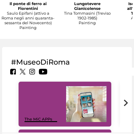
Il ponte di ferro ai
Lungotevere
Isc
Fiorentini
Gianicolense
all
Saulo Epifani (attivo a
Tina Tommasini (Treviso
T
Roma negli anni quaranta-
1902-1985)
A
sessanta del Novecento)
Painting
Painting
#MuseoDiRoma
MiC
The MiC APPs
net