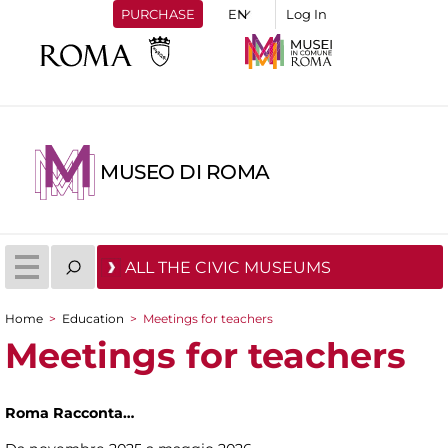
PURCHASE
Log In
MUSEO DI ROMA
ALL THE CIVIC MUSEUMS
Home
>
Education
>
Meetings for teachers
You are here
Meetings for teachers
Roma Racconta…