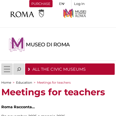
PURCHASE
Log In
MUSEO DI ROMA
ALL THE CIVIC MUSEUMS
Home
>
Education
>
Meetings for teachers
You are here
Meetings for teachers
Roma Racconta…