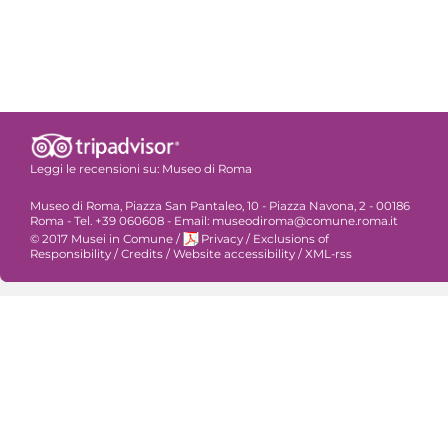
Leggi le recensioni su:
Museo di Roma
Museo di Roma, Piazza San Pantaleo, 10 - Piazza Navona, 2 - 00186
Roma - Tel. +39 060608 - Email: museodiroma@comune.roma.it
© 2017 Musei in Comune
/
Privacy
/
Exclusions of
Responsibility
/
Credits
/
Website accessibility
/
XML-rss