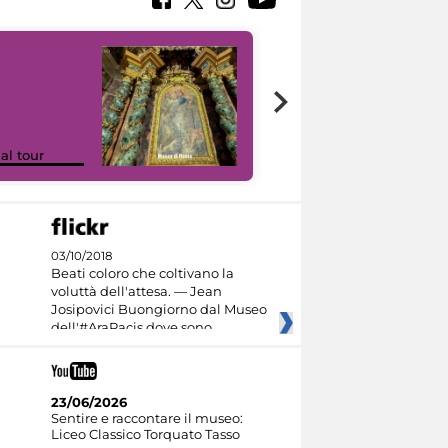
Google Arts &
ual tour
Culture
03/10/2018
Beati coloro che coltivano la
voluttà dell'attesa. — Jean
Josipovici Buongiorno dal Museo
dell'#AraPacis dove sono
23/06/2026
Sentire e raccontare il museo:
Liceo Classico Torquato Tasso