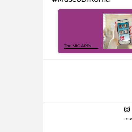
The MiC APPs
mus