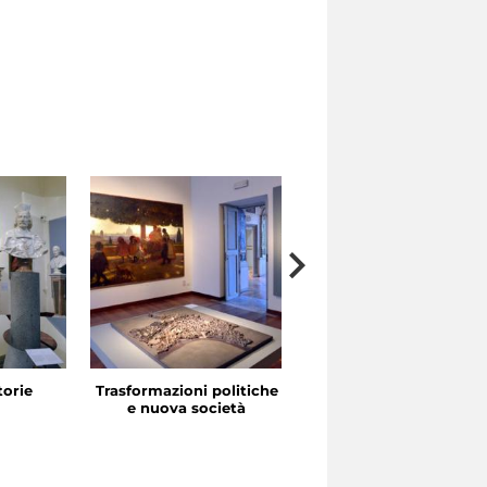
storie
Trasformazioni politiche
La festa in piazza
e nuova società