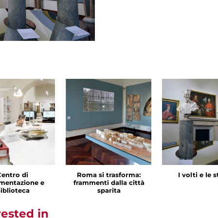
Centro di
Roma si trasforma:
I volti e le 
mentazione e
frammenti dalla città
iblioteca
sparita
rested in