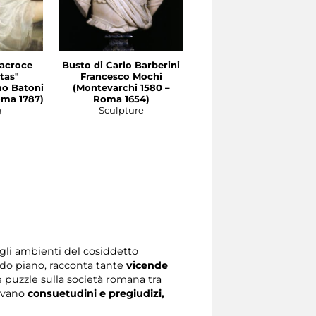
tacroce
Busto di Carlo Barberini
Busto del cardinale
tas"
Francesco Mochi
Maurizio di Savoia
o Batoni
(Montevarchi 1580 –
François Duquesnoy
oma 1787)
Roma 1654)
(Bruxelles 1597 - Livorn
g
Sculpture
1643)
Sculpture
gli ambienti del cosiddetto
do piano, racconta tante
vicende
de puzzle sulla società romana tra
givano
consuetudini e pregiudizi,