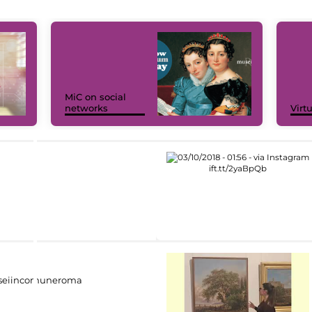
MiC on social
networks
Virt
eiincomuneroma