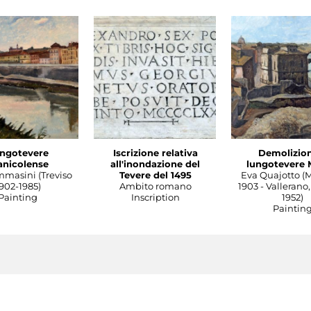
ngotevere
Iscrizione relativa
Demolizion
anicolense
all'inondazione del
lungotevere 
mmasini (Treviso
Tevere del 1495
Eva Quajotto (
902-1985)
Ambito romano
1903 - Vallerano,
Painting
Inscription
1952)
Paintin