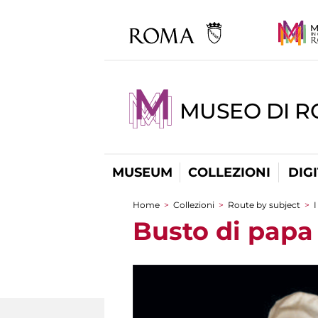
MUSEO DI 
MUSEUM
COLLEZIONI
DIG
Home
>
Collezioni
>
Route by subject
>
I
You are here
Busto di papa