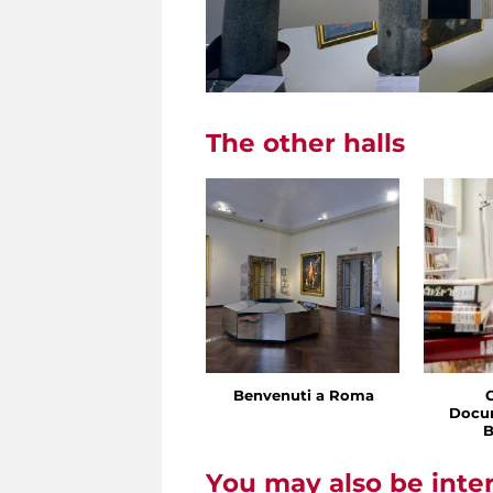
The other halls
Benvenuti a Roma
Docu
B
You may also be inte