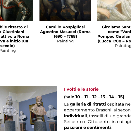
ile ritratto di
Camillo Rospigliosi
Girolama San
o Giustiniani
Agostino Masucci (Roma
come "Vani
a attivo a Roma
1690 – 1768)
Pompeo Girolam
VII e inizio XIII
Painting
(Lucca 1708 – R
secolo)
Paintin
Painting
I volti e le storie
(sale 10 – 11 – 12 – 13 – 14 – 15)
La
galleria di ritratti
ospitata ne
appartamento Braschi, al secon
individuali
, tasselli di un gran
Seicento e Ottocento, in cui a
passioni e sentimenti
.