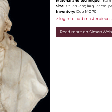
Material and technique:
mar
Size:
alt. 77,6 cm; larg. 77 cm; p
Inventory:
Dep MC 70
> login to add masterpieces 
Read more on SimartWeb