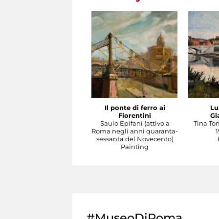
Il ponte di ferro ai
Lu
Fiorentini
Gi
Saulo Epifani (attivo a
Tina To
Roma negli anni quaranta-
1
sessanta del Novecento)
Painting
#MuseoDiRoma