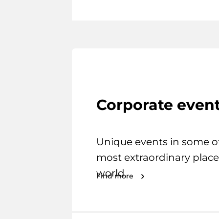
Corporate even
Unique events in some o
most extraordinary place
world.
Find more