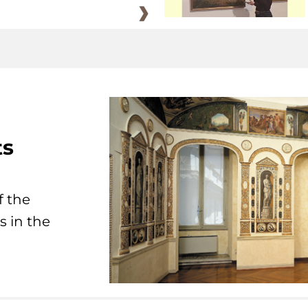
ts
f the
s in the