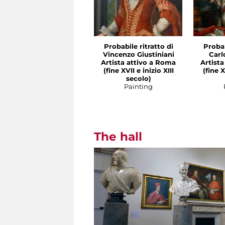
Probabile ritratto di
Probab
Vincenzo Giustiniani
Carl
Artista attivo a Roma
Artist
(fine XVII e inizio XIII
(fine X
secolo)
Painting
The hall