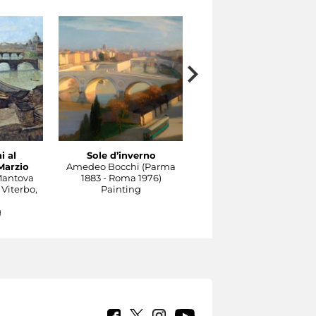
i al
Sole d’inverno
Il Tevere a Castel
Marzio
Amedeo Bocchi (Parma
Sant'Angelo
Mantova
1883 - Roma 1976)
Carlo Socrate (Mezzana
 Viterbo,
Painting
Bigli, Pavia, 1889 - Rom
1967)
g
Painting