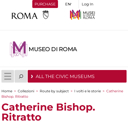
PURCHASE
Log In
MUSEO DI ROMA
ALL THE CIVIC MUSEUMS
Home
>
Collezioni
>
Route by subject
>
I volti e le storie
>
Catherine
You are here
Bishop. Ritratto
Catherine Bishop.
Ritratto