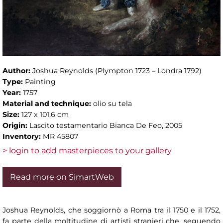
Author:
Joshua Reynolds (Plympton 1723 – Londra 1792)
Type:
Painting
Year:
1757
Material and technique:
olio su tela
Size:
127 x 101,6 cm
Origin:
Lascito testamentario Bianca De Feo, 2005
Inventory:
MR 45807
> login to add masterpieces to your gallery
Read more on SimartWeb
Joshua Reynolds, che soggiornò a Roma tra il 1750 e il 1752,
fa parte della moltitudine di artisti stranieri che, seguendo