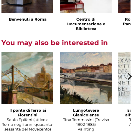
Benvenuti a Roma
Centro di
Rom
Documentazione e
fram
Biblioteca
You may also be interested in
Il ponte di ferro ai
Lungotevere
Isc
Fiorentini
Gianicolense
all
Saulo Epifani (attivo a
Tina Tommasini (Treviso
T
Roma negli anni quaranta-
1902-1985)
A
sessanta del Novecento)
Painting