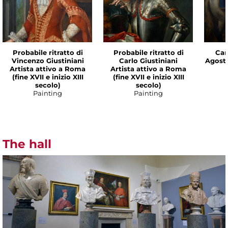
Probabile ritratto di
Probabile ritratto di
Cam
Vincenzo Giustiniani
Carlo Giustiniani
Agost
Artista attivo a Roma
Artista attivo a Roma
(fine XVII e inizio XIII
(fine XVII e inizio XIII
secolo)
secolo)
Painting
Painting
The hall