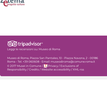
Leggi le recensioni su:
Museo di Roma
Museo di Roma, Piazza San Pantaleo, 10 - Piazza Navona, 2 - 00186
Roma - Tel. +39 060608 - Email: museodiroma@comune.roma.it
© 2017 Musei in Comune
/
Privacy
/
Exclusions of
Responsibility
/
Credits
/
Website accessibility
/
XML-rss