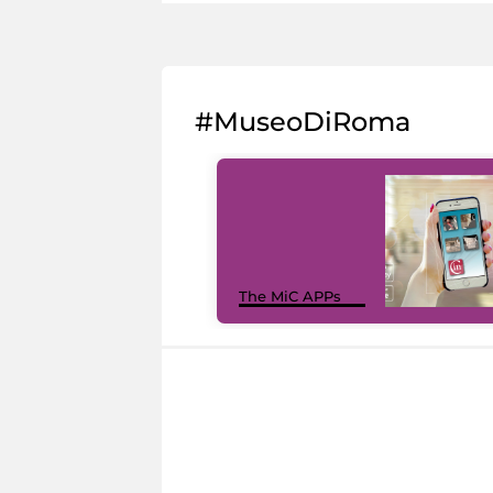
#MuseoDiRoma
The MiC APPs