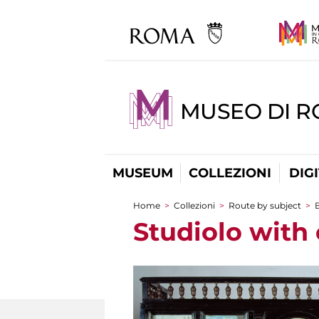
MUSEO DI 
MUSEUM
COLLEZIONI
DIG
Home
>
Collezioni
>
Route by subject
>
You are here
Studiolo with