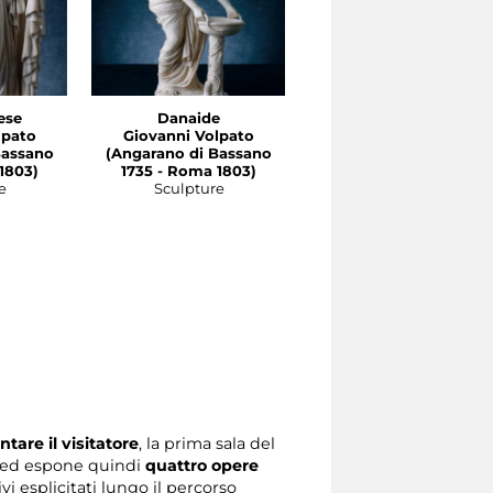
ese
Danaide
Apollo Citaredo
lpato
Giovanni Volpato
Giovanni Volpato
Bassano
(Angarano di Bassano
(Angarano di Bassano
1803)
1735 - Roma 1803)
1740 - Roma 1803)
e
Sculpture
Sculpture
ntare il visitatore
, la prima sala del
t ed espone quindi
quattro opere
vi esplicitati lungo il percorso