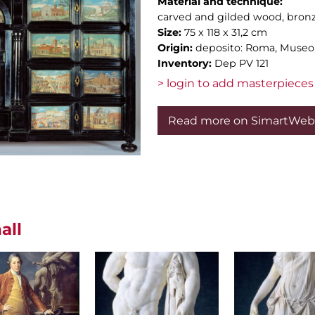
Material and technique:
carved and gilded wood, bronze
Size:
75 x 118 x 31,2 cm
Origin:
deposito: Roma, Museo d
Inventory:
Dep PV 121
> login to add masterpieces 
Read more on SimartWeb
all