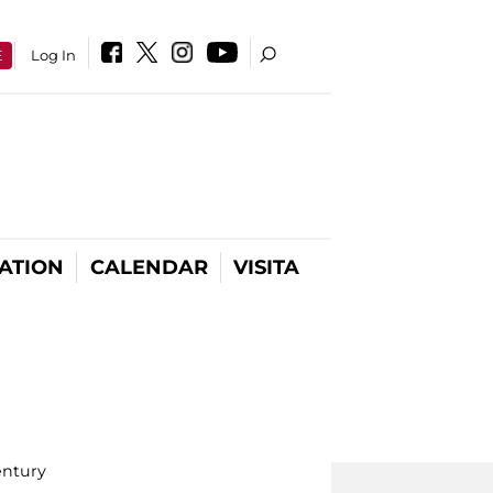
E
Log In
ATION
CALENDAR
VISITA
entury