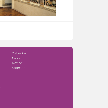
Calendar
News
Notice
Sponsor
ol