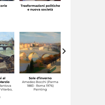
storie
Trasformazioni politiche
La festa in piazza
e nuova società
i al
Sole d’inverno
Il Tevere a Castel
Marzio
Amedeo Bocchi (Parma
Sant'Angelo
Mantova
1883 - Roma 1976)
Carlo Socrate (Mezzana
 Viterbo,
Painting
Bigli, Pavia, 1889 - Rom
1967)
g
Painting