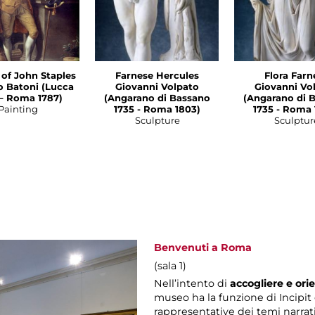
 of John Staples
Farnese Hercules
Flora Farn
 Batoni (Lucca
Giovanni Volpato
Giovanni Vo
– Roma 1787)
(Angarano di Bassano
(Angarano di 
Painting
1735 - Roma 1803)
1735 - Roma 
Sculpture
Sculptur
Benvenuti a Roma
(sala 1)
Nell’intento di
accogliere e orie
museo ha la funzione di Incipi
rappresentative dei temi narrati