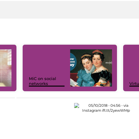
MiC on social
networks
Virt