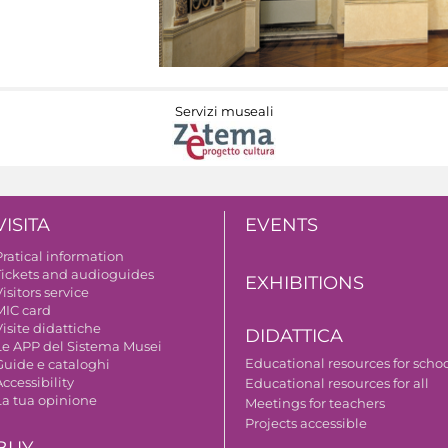
Servizi museali
VISITA
EVENTS
Pratical information
Tickets and audioguides
EXHIBITIONS
isitors service
MIC card
isite didattiche
DIDATTICA
Le APP del Sistema Musei
Educational resources for scho
Guide e cataloghi
ccessibility
Educational resources for all
La tua opinione
Meetings for teachers
Projects accessible