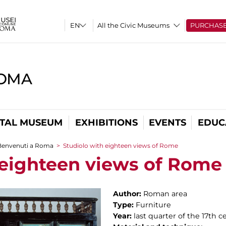
All the Civic Museums
PURCHAS
ROMA
ITAL MUSEUM
EXHIBITIONS
EVENTS
EDUC
Benvenuti a Roma
>
Studiolo with eighteen views of Rome
 eighteen views of Rome
Author:
Roman area
Type:
Furniture
Year:
last quarter of the 17th c