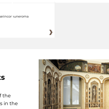
eiincomuneroma
ts
f the
s in the