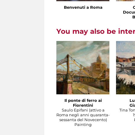
Benvenuti a Roma
Docu
B
You may also be inte
Il ponte di ferro ai
Lu
Fiorentini
Gi
Saulo Epifani (attivo a
Tina To
Roma negli anni quaranta-
1
sessanta del Novecento)
Painting