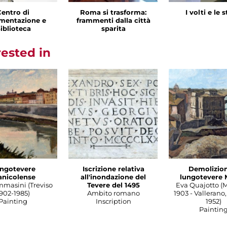
Centro di
Roma si trasforma:
I volti e le 
mentazione e
frammenti dalla città
iblioteca
sparita
rested in
ngotevere
Iscrizione relativa
Demolizion
anicolense
all'inondazione del
lungotevere 
mmasini (Treviso
Tevere del 1495
Eva Quajotto (
902-1985)
Ambito romano
1903 - Vallerano,
Painting
Inscription
1952)
Paintin