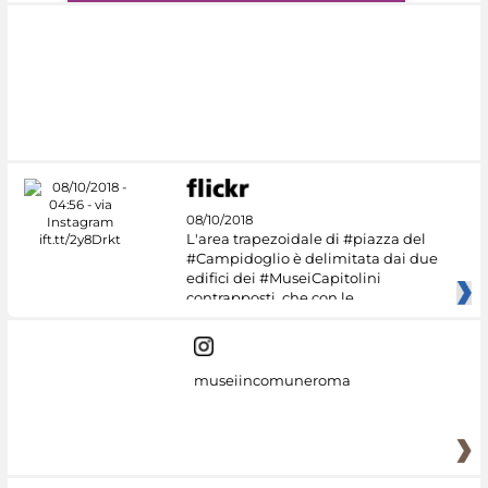
#DiscoverMiC
08/10/2018
L'area trapezoidale di #piazza del
#Campidoglio è delimitata dai due
edifici dei #MuseiCapitolini
contrapposti, che con le
museiincomuneroma