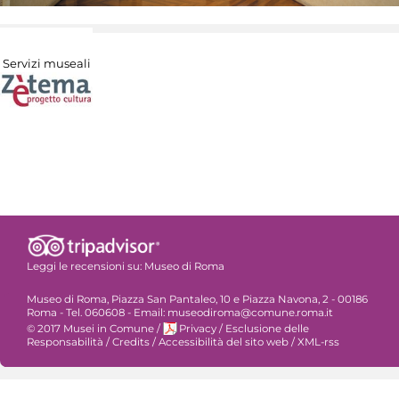
Servizi museali
Leggi le recensioni su:
Museo di Roma
Museo di Roma, Piazza San Pantaleo, 10 e Piazza Navona, 2 - 00186
Roma - Tel. 060608 - Email: museodiroma@comune.roma.it
© 2017 Musei in Comune
/
Privacy
/
Esclusione delle
Responsabilità
/
Credits
/
Accessibilità del sito web
/
XML-rss