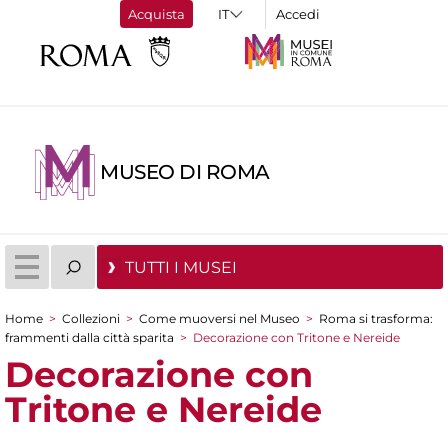
Acquista
Accedi
MUSEO DI ROMA
TUTTI I MUSEI
Home
>
Collezioni
>
Come muoversi nel Museo
>
Roma si trasforma:
Tu sei qui
frammenti dalla città sparita
>
Decorazione con Tritone e Nereide
Decorazione con
Tritone e Nereide