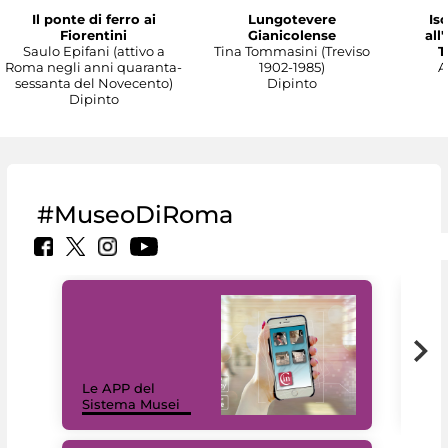
Il ponte di ferro ai
Lungotevere
Isc
Fiorentini
Gianicolense
all
Saulo Epifani (attivo a
Tina Tommasini (Treviso
T
Roma negli anni quaranta-
1902-1985)
A
sessanta del Novecento)
Dipinto
Dipinto
#MuseoDiRoma
Il 
Le APP del
Mus
Sistema Musei
net