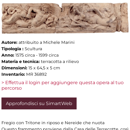
Autore:
attribuito a Michele Marini
Tipologia :
Scultura
Anno:
1575 circa - 1599 circa
Materia e tecnica:
terracotta a rilievo
Dimensioni:
15 x 64,5 x 5 cm
Inventario:
MR 36892
> Effettua il login per aggiungere questa opera al tuo
percorso
Approfondisci su SimartWeb
Fregio con Tritone in riposo e Nereide che nuota
Questo frammento proviene dalla Casa delle Terrecotte, così