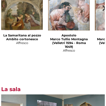
La Samaritana al pozzo
Apostolo
Ambito cortonesco
Marco Tullio Montagna
Marco
Affresco
(Velletri 1594 - Roma
(Vel
1649)
Affresco
La sala