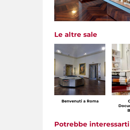
Le altre sale
Benvenuti a Roma
Docu
B
Potrebbe interessart