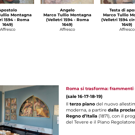
Apostolo
Angelo
Testa di apo
ullio Montagna
Marco Tullio Montagna
Marco Tullio M
1594 - Roma
(Velletri 1594 - Roma
(Velletri 1594 c
1649)
1649)
1649)
Affresco
Affresco
Affresco
Roma si trasforma: frammenti d
(sale 16-17-18-19)
Il
terzo piano
del nuovo allesti
moderna, a partire
dalla procla
Regno d’Italia
(1871), con il pro
del Tevere e il Piano Regolatore