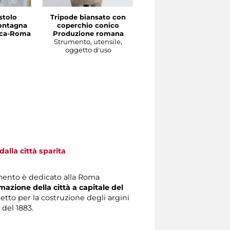
stolo
Tripode biansato con
Gourgolette
ontagna
coperchio conico
Produzione magrebin
irca-Roma
Produzione romana
Strumento, utensile,
Strumento, utensile,
oggetto d'uso
oggetto d'uso
alla città sparita
mento è dedicato alla Roma
mazione della città a capitale del
getto per la costruzione degli argini
 del 1883.