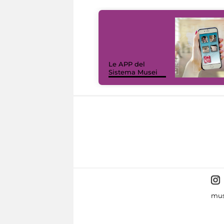
Le APP del
Sistema Musei
mus