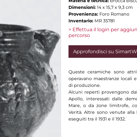
Materia e tecnica:
brocca biscu
Dimensioni:
14 x 15,7 x 9,3 cm
Provenienza:
Foro Romano
Inventario:
MR 35781
> Effettua il login per aggi
percorso
Approfondisci su Simart
Queste ceramiche sono attri
operavano maestranze locali e 
di produzione.
Alcuni reperti provengono dal
Apollo, interessati dalle demo
Mare, o da zone limitrofe, c
Verità. Altre sono venute alla
eseguiti tra il 1931 e il 1932.