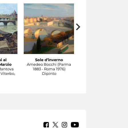
i al
Sole d’inverno
Il Tevere a Castel
Marzio
Amedeo Bocchi (Parma
Sant'Angelo
Mantova
1883 - Roma 1976)
Carlo Socrate (Mezzana
 Viterbo,
Dipinto
Bigli, Pavia, 1889 - Rom
1967)
Dipinto