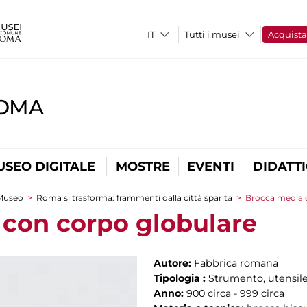
Tutti i musei
Acquist
ROMA
USEO DIGITALE
MOSTRE
EVENTI
DIDATT
Museo
>
Roma si trasforma: frammenti dalla città sparita
>
Brocca media 
con corpo globulare
Autore:
Fabbrica romana
Tipologia :
Strumento, utensile
Anno:
900 circa - 999 circa