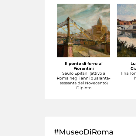
Il ponte di ferro ai
Lu
Fiorentini
Gi
Saulo Epifani (attivo a
Tina To
Roma negli anni quaranta-
1
sessanta del Novecento)
Dipinto
#MuseoDiRoma