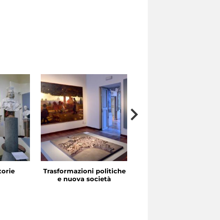
storie
Trasformazioni politiche
La festa in piazza
e nuova società