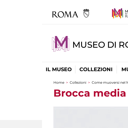
MUSEO DI 
IL MUSEO
COLLEZIONI
M
Home
>
Collezioni
>
Come muoversi nel 
Tu sei qui
Brocca media 