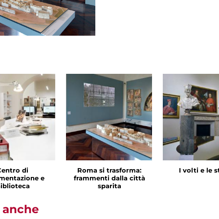
Centro di
Roma si trasforma:
I volti e le 
mentazione e
frammenti dalla città
iblioteca
sparita
i anche