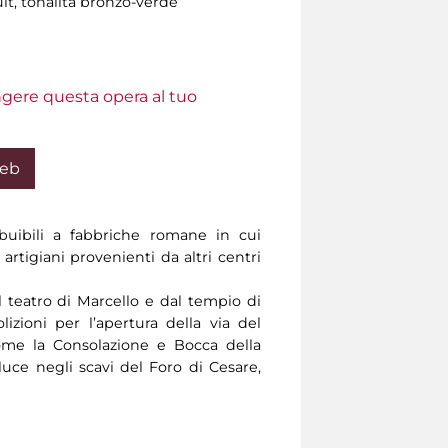
it, tonalità bronzo-verde
ungere questa opera al tuo
Web
buibili a fabbriche romane in cui
artigiani provenienti da altri centri
 teatro di Marcello e dal tempio di
lizioni per l’apertura della via del
ome la Consolazione e Bocca della
 luce negli scavi del Foro di Cesare,