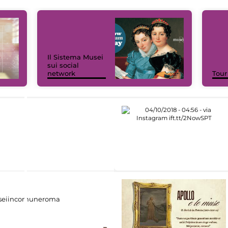
Il Sistema Musei
sui social
network
Tour
eiincomuneroma