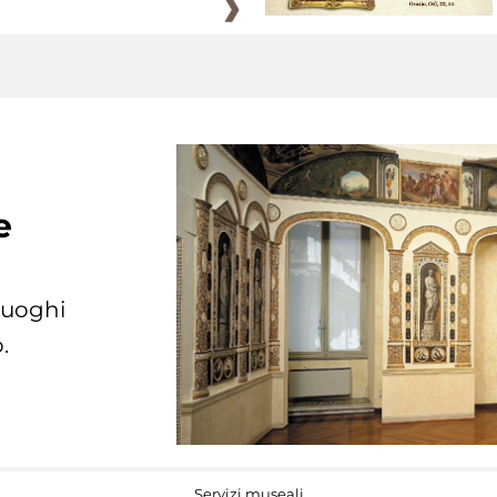
e
 luoghi
.
Servizi museali