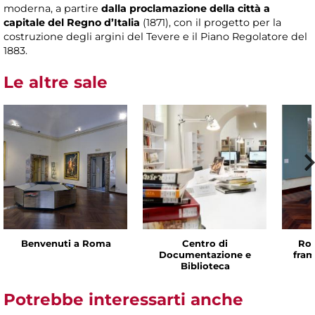
moderna, a partire
dalla proclamazione della città a
capitale del Regno d’Italia
(1871), con il progetto per la
costruzione degli argini del Tevere e il Piano Regolatore del
1883.
Le altre sale
Benvenuti a Roma
Centro di
Rom
Documentazione e
fram
Biblioteca
Potrebbe interessarti anche