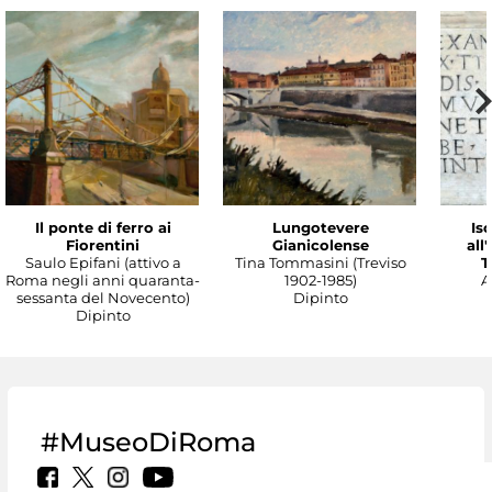
Il ponte di ferro ai
Lungotevere
Isc
Fiorentini
Gianicolense
all
Saulo Epifani (attivo a
Tina Tommasini (Treviso
T
Roma negli anni quaranta-
1902-1985)
A
sessanta del Novecento)
Dipinto
Dipinto
#MuseoDiRoma