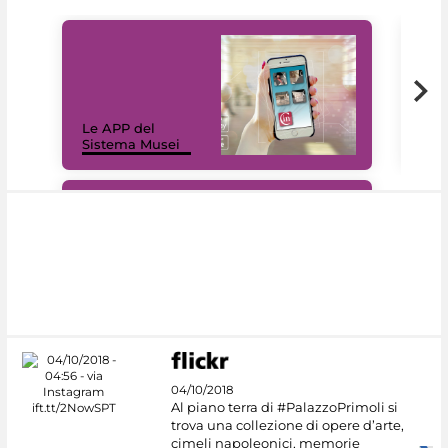
Il 
Le APP del
Mus
Sistema Musei
net
#DiscoverMiC
04/10/2018
Al piano terra di #PalazzoPrimoli si
trova una collezione di opere d’arte,
cimeli napoleonici, memorie