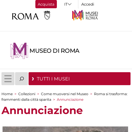
Acquista
Accedi
MUSEO DI ROMA
TUTTI I MUSEI
Home
>
Collezioni
>
Come muoversi nel Museo
>
Roma si trasforma:
Tu sei qui
frammenti dalla città sparita
>
Annunciazione
Annunciazione