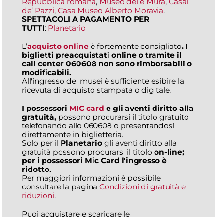
Repubblica romana
,
Museo delle Mura
,
Casal
de’ Pazzi
,
Casa Museo Alberto Moravia
.
SPETTACOLI A PAGAMENTO PER
TUTTI
:
Planetario
L’
acquisto online
è fortemente consigliato
. I
biglietti preacquistati online o tramite il
call center
060608 non sono rimborsabili o
modificabili.
All'ingresso dei musei è sufficiente esibire la
ricevuta di acquisto stampata o digitale.
I possessori
MIC card
e gli aventi diritto alla
gratuità,
possono procurarsi il titolo gratuito
telefonando allo 060608 o presentandosi
direttamente in biglietteria.
Solo per il
Planetario
gli aventi diritto alla
gratuità possono procurarsi il titolo
on-line;
per i possessori Mic Card l'ingresso è
ridotto.
Per maggiori informazioni è possibile
consultare la pagina
Condizioni di gratuità e
riduzioni
.
Puoi acquistare e scaricare le