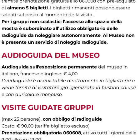
tramite prenotazione gratuita allo 060608 con pre-acquisto
di
almeno 5 biglietti
. I biglietti rimanenti possono essere
saldati sul posto al momento della visita.
Per i gruppi non scolastici
l’accesso allo spazio della
mostra
è subordinato all’utilizzo obbligatorio delle
radioguide da noleggiare autonomamente
.
Al Museo non
è presente un servizio di noleggio radioguide.
AUDIOGUIDA DEL MUSEO
Audioguida sull'esposizione permanente
del museo in
italiano, francese e inglese: € 4,00
L’audioguida
è acquistabile direttamente in biglietteria
e
viene fornita al visitatore già igienizzata in bustina chiusa
e con auricolare monouso.
VISITE GUIDATE
GRUPPI
(max 25 persone),
con obbligo di radioguide
Costo: € 90,00 (tariffa biglietto escluso)
Prenotazione obbligatoria 060608
, attivo tutti i giorni dalle
9.00 alle ore 19.00