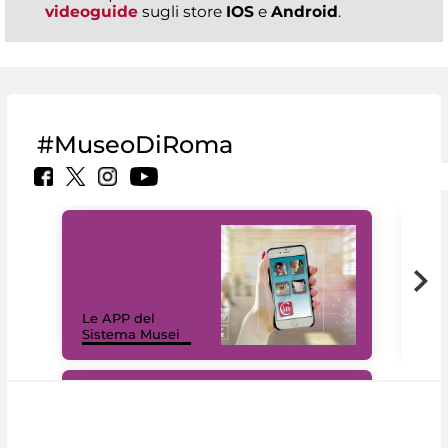
videoguide
sugli store
IOS
e
Android
.
#MuseoDiRoma
Il 
Le APP del
Mus
Sistema Musei
net