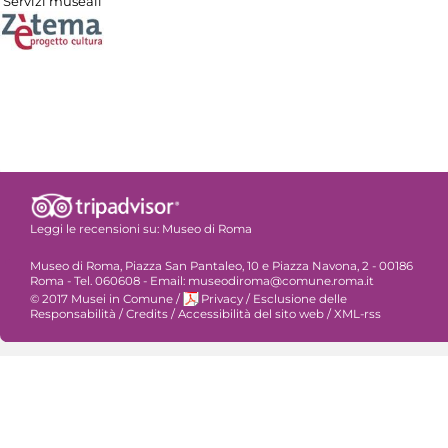
Servizi museali
Leggi le recensioni su:
Museo di Roma
Museo di Roma, Piazza San Pantaleo, 10 e Piazza Navona, 2 - 00186
Roma - Tel. 060608 - Email: museodiroma@comune.roma.it
© 2017 Musei in Comune
/
Privacy
/
Esclusione delle
Responsabilità
/
Credits
/
Accessibilità del sito web
/
XML-rss