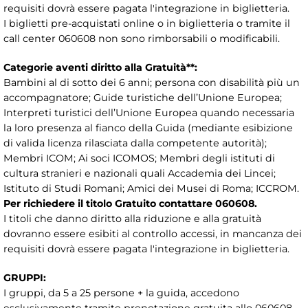
requisiti dovrà essere pagata l'integrazione in biglietteria.
I biglietti pre-acquistati online o in biglietteria o tramite il
call center 060608 non sono rimborsabili o modificabili.
Categorie aventi diritto alla Gratuità**:
Bambini al di sotto dei 6 anni; persona con disabilità più un
accompagnatore; Guide turistiche dell’Unione Europea;
Interpreti turistici dell’Unione Europea quando necessaria
la loro presenza al fianco della Guida (mediante esibizione
di valida licenza rilasciata dalla competente autorità);
Membri ICOM; Ai soci ICOMOS; Membri degli istituti di
cultura stranieri e nazionali quali Accademia dei Lincei;
Istituto di Studi Romani; Amici dei Musei di Roma; ICCROM.
Per richiedere il titolo Gratuito contattare 060608.
I titoli che danno diritto alla riduzione e alla gratuità
dovranno essere esibiti al controllo accessi, in mancanza dei
requisiti dovrà essere pagata l'integrazione in biglietteria.
GRUPPI:
I gruppi, da 5 a 25 persone + la guida, accedono