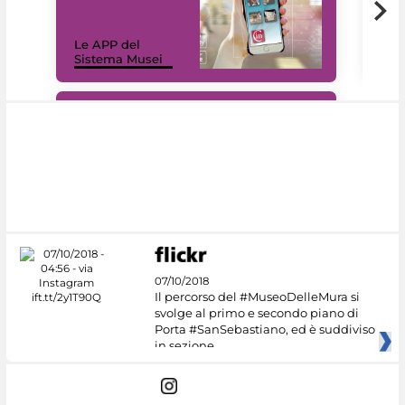
Il 
Le APP del
Mus
Sistema Musei
net
#DiscoverMiC
07/10/2018
Il percorso del #MuseoDelleMura si
svolge al primo e secondo piano di
Porta #SanSebastiano, ed è suddiviso
in sezione