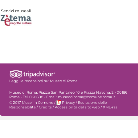
Servizi museali
Leggi le recensioni su:
Museo di Roma
Museo di Roma, Piazza San Pantaleo, 10 e Piazza Navona, 2 - 00186
Roma - Tel. 060608 - Email: museodiroma@comune.roma.it
© 2017 Musei in Comune
/
Privacy
/
Esclusione delle
Responsabilità
/
Credits
/
Accessibilità del sito web
/
XML-rss