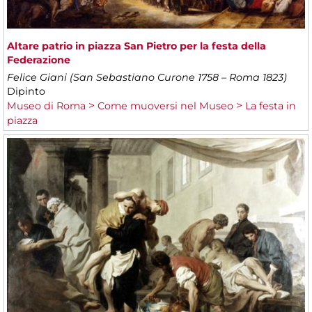
Altare patrio in piazza San Pietro per la festa della
Federazione
Felice Giani (San Sebastiano Curone 1758 – Roma 1823)
Dipinto
Museo di Roma
Come muoversi nel Museo
La festa in
piazza