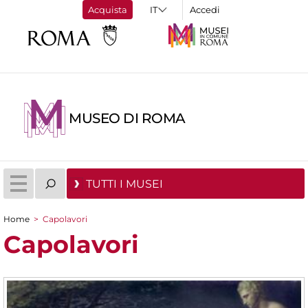
Acquista
Accedi
MUSEO DI ROMA
TUTTI I MUSEI
Home
>
Capolavori
Tu sei qui
Capolavori