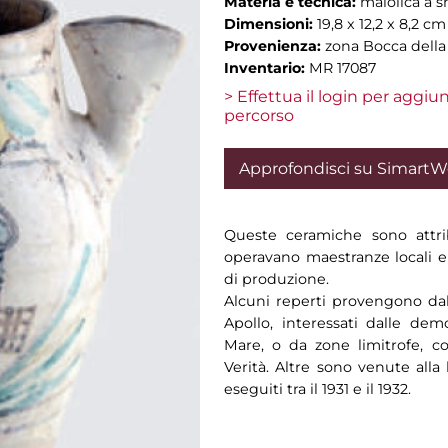
Materia e tecnica:
maiolica a s
Dimensioni:
19,8 x 12,2 x 8,2 cm
Provenienza:
zona Bocca della
Inventario:
MR 17087
> Effettua il login per aggi
percorso
Approfondisci su Simart
Queste ceramiche sono attri
operavano maestranze locali e 
di produzione.
Alcuni reperti provengono dal
Apollo, interessati dalle demo
Mare, o da zone limitrofe, c
Verità. Altre sono venute alla
eseguiti tra il 1931 e il 1932.