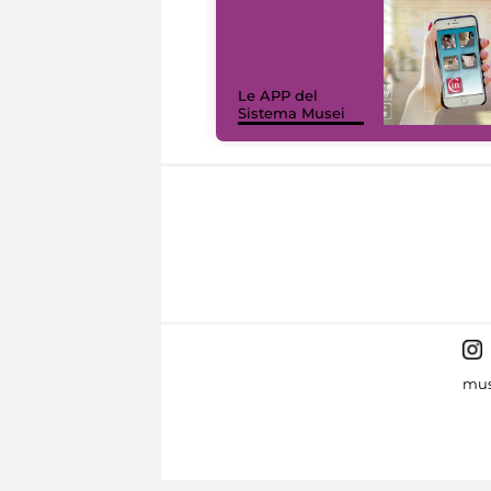
Le APP del
Sistema Musei
mus