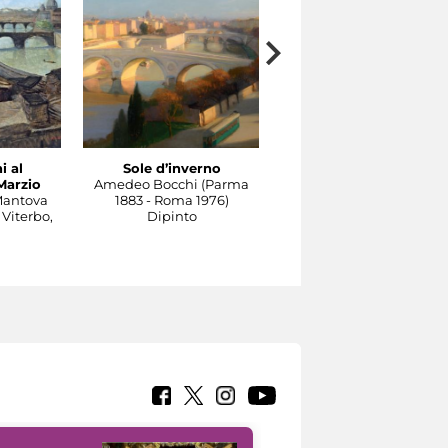
i al
Sole d’inverno
Il Tevere a Castel
Marzio
Amedeo Bocchi (Parma
Sant'Angelo
Mantova
1883 - Roma 1976)
Carlo Socrate (Mezzana
 Viterbo,
Dipinto
Bigli, Pavia, 1889 - Rom
1967)
Dipinto