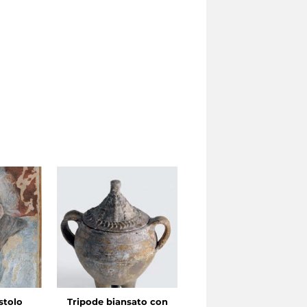
stolo
Tripode biansato con
Gourgolette