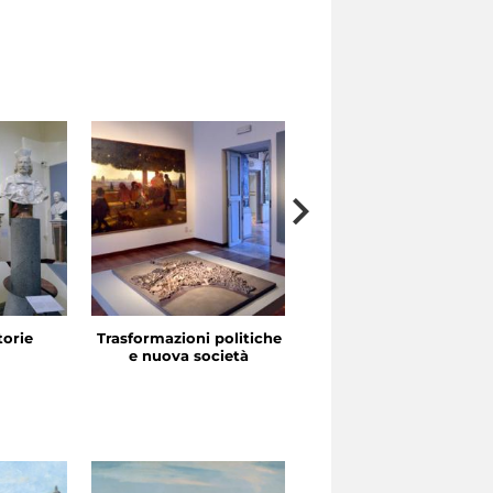
storie
Trasformazioni politiche
La festa in piazza
e nuova società