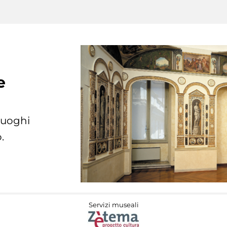
e
 luoghi
.
Servizi museali