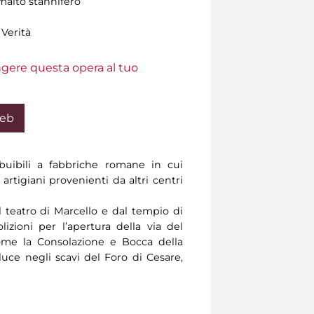
malto stannifero
 Verità
ungere questa opera al tuo
Web
buibili a fabbriche romane in cui
artigiani provenienti da altri centri
 teatro di Marcello e dal tempio di
lizioni per l’apertura della via del
ome la Consolazione e Bocca della
 luce negli scavi del Foro di Cesare,