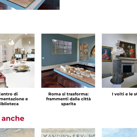
Centro di
Roma si trasforma:
I volti e le 
mentazione e
frammenti dalla città
iblioteca
sparita
i anche