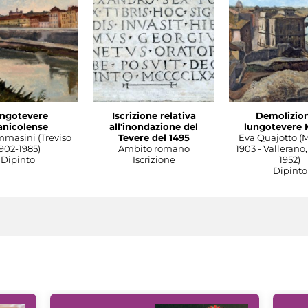
ngotevere
Iscrizione relativa
Demolizion
anicolense
all'inondazione del
lungotevere 
mmasini (Treviso
Tevere del 1495
Eva Quajotto (
902-1985)
Ambito romano
1903 - Vallerano,
Dipinto
Iscrizione
1952)
Dipinto