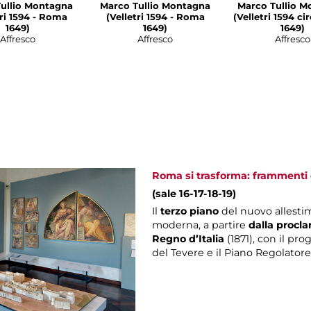
ullio Montagna
Marco Tullio Montagna
Marco Tullio M
1594 - Roma
(Velletri 1594 - Roma
(Velletri 1594 c
1649)
1649)
1649)
Affresco
Affresco
Affresco
Roma si trasforma: frammenti d
(sale 16-17-18-19)
Il
terzo piano
del nuovo allesti
moderna, a partire
dalla procla
Regno d’Italia
(1871), con il pro
del Tevere e il Piano Regolatore