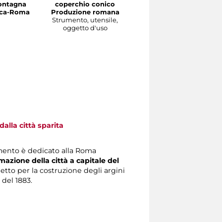
ontagna
coperchio conico
Produzione magrebin
irca-Roma
Produzione romana
Strumento, utensile,
Strumento, utensile,
oggetto d'uso
oggetto d'uso
alla città sparita
mento è dedicato alla Roma
mazione della città a capitale del
getto per la costruzione degli argini
 del 1883.