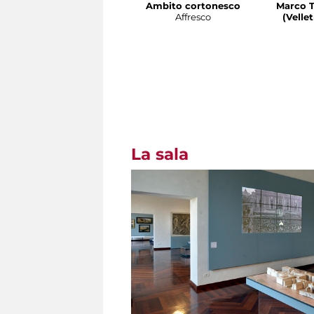
Ambito cortonesco
Marco T
Affresco
(Velletri 
La sala