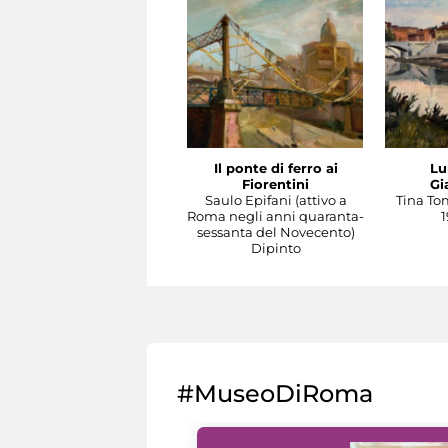
Il ponte di ferro ai
Lu
Fiorentini
Gi
Saulo Epifani (attivo a
Tina To
Roma negli anni quaranta-
1
sessanta del Novecento)
Dipinto
#MuseoDiRoma