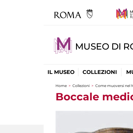
MUSEO DI 
IL MUSEO
COLLEZIONI
M
Home
>
Collezioni
>
Come muoversi nel 
Tu sei qui
Boccale medio