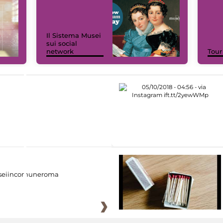
Il Sistema Musei
sui social
network
Tour
eiincomuneroma