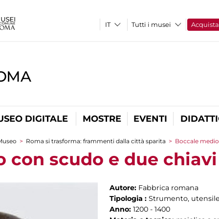
Tutti i musei
Acquist
ROMA
USEO DIGITALE
MOSTRE
EVENTI
DIDATT
Museo
>
Roma si trasforma: frammenti dalla città sparita
>
Boccale medio 
 con scudo e due chiavi
Autore:
Fabbrica romana
Tipologia :
Strumento, utensile
Anno:
1200 - 1400