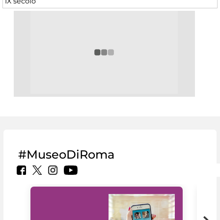
IX secolo
#MuseoDiRoma