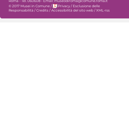
Roma - Tel. 060608 - Email: museodiroma@comune.roma.it
© 2017 Musei in Comune
/
Privacy
/
Esclusione delle
Responsabilità
/
Credits
/
Accessibilità del sito web
/
XML-rss