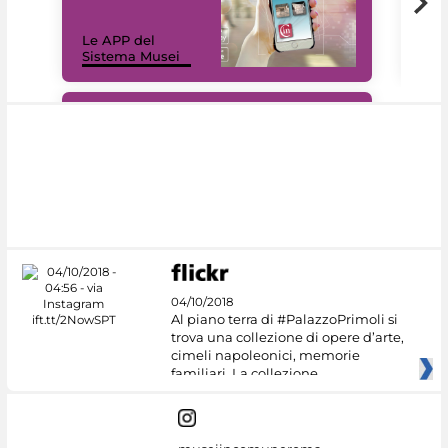
Il 
Le APP del
Mus
Sistema Musei
net
#DiscoverMiC
04/10/2018
Al piano terra di #PalazzoPrimoli si
trova una collezione di opere d’arte,
cimeli napoleonici, memorie
familiari. La collezione