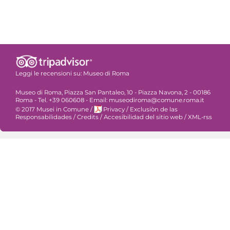
Leggi le recensioni su:
Museo di Roma
Museo di Roma, Piazza San Pantaleo, 10 - Piazza Navona, 2 - 00186
Roma - Tel. +39 060608 - Email: museodiroma@comune.roma.it
© 2017 Musei in Comune
/
Privacy
/
Exclusiòn de las
Responsabilidades
/
Credits
/
Accesibilidad del sitio web
/
XML-rss