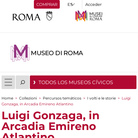
COMPRAR
Acceder
MUSEO DI ROMA
TODOS LOS MUSEOS CÍVICOS
Home
>
Collezioni
>
Percursos temáticos
>
I volti e le storie
>
Luigi
You are here
Gonzaga, in Arcadia Emireno Atlantino
Luigi Gonzaga, in
Arcadia Emireno
Atlantino