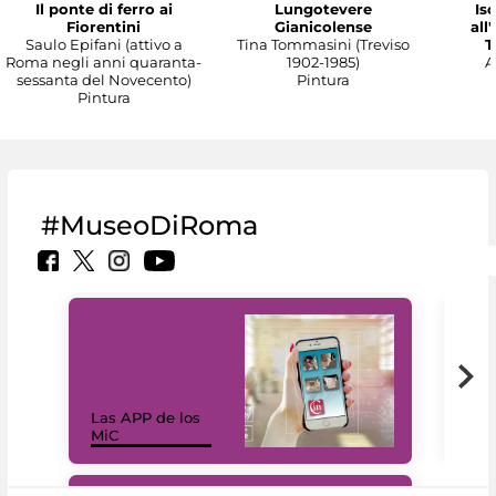
Il ponte di ferro ai
Lungotevere
Isc
Fiorentini
Gianicolense
all
Saulo Epifani (attivo a
Tina Tommasini (Treviso
T
Roma negli anni quaranta-
1902-1985)
A
sessanta del Novecento)
Pintura
Pintura
#MuseoDiRoma
Las APP de los
I Mi
MiC
net