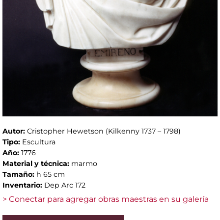
Autor:
Cristopher Hewetson (Kilkenny 1737 – 1798)
Tipo:
Escultura
Año:
1776
Material y técnica:
marmo
Tamaño:
h 65 cm
Inventario:
Dep Arc 172
> Conectar para agregar obras maestras en su galería