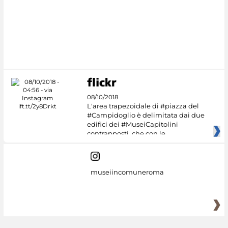
#DiscoverMiC
08/10/2018
L'area trapezoidale di #piazza del
#Campidoglio è delimitata dai due
edifici dei #MuseiCapitolini
contrapposti, che con le
museiincomuneroma