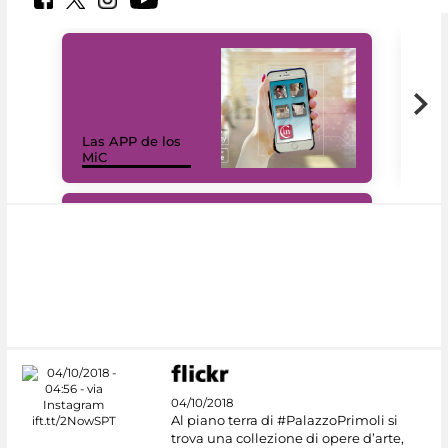
Las APP de los
I Mi
MiC
net
#DiscoverMiC
04/10/2018
Al piano terra di #PalazzoPrimoli si
trova una collezione di opere d’arte,