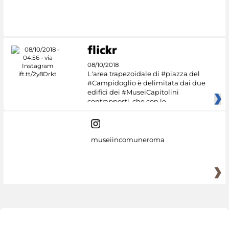
#DiscoverMiC
08/10/2018
L'area trapezoidale di #piazza del
#Campidoglio è delimitata dai due
edifici dei #MuseiCapitolini
contrapposti, che con le
museiincomuneroma