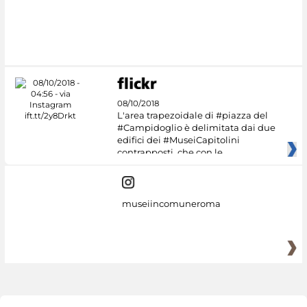
#DiscoverMiC
08/10/2018
L'area trapezoidale di #piazza del
#Campidoglio è delimitata dai due
edifici dei #MuseiCapitolini
contrapposti, che con le
museiincomuneroma