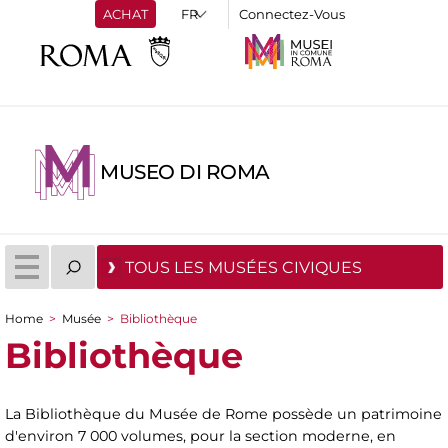
ACHAT
Connectez-Vous
MUSEO DI ROMA
TOUS LES MUSÉES CIVIQUES
Home
>
Musée
>
Bibliothèque
You are here
Bibliothèque
La Bibliothèque du Musée de Rome possède un patrimoine
d'environ 7 000 volumes, pour la section moderne, en