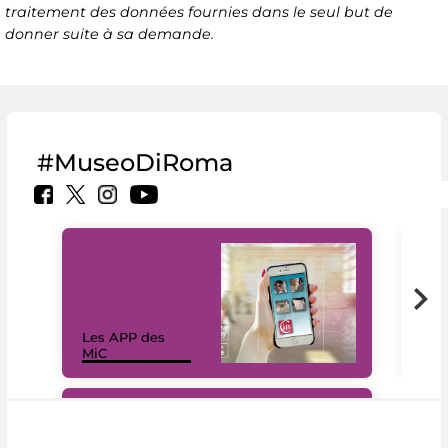
traitement des données fournies dans le seul but de
donner suite à sa demande.
#MuseoDiRoma
Les APP des
Les
MiC
rés