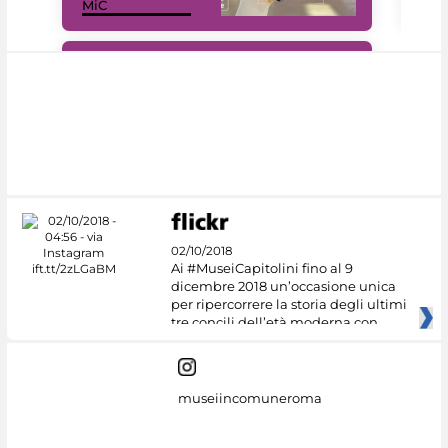
MiC
rés
#DiscoverMiC
02/10/2018
Ai #MuseiCapitolini fino al 9
dicembre 2018 un’occasione unica
per ripercorrere la storia degli ultimi
tre concili dell’età moderna con
museiincomuneroma