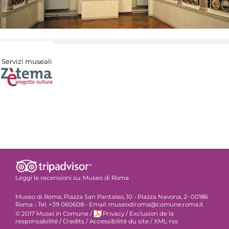
Servizi museali
Leggi le recensioni su:
Museo di Roma
Museo di Roma, Piazza San Pantaleo, 10 - Piazza Navona, 2- 00186
Roma - Tel. +39 060608 - Email: museodiroma@comune.roma.it
© 2017 Musei in Comune
/
Privacy
/
Exclusion de la
responsabilité
/
Credits
/
Accessibilité du site
/
XML-rss