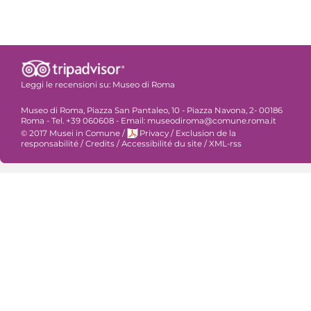
Leggi le recensioni su:
Museo di Roma
Museo di Roma, Piazza San Pantaleo, 10 - Piazza Navona, 2- 00186
Roma - Tel. +39 060608 - Email: museodiroma@comune.roma.it
© 2017 Musei in Comune
/
Privacy
/
Exclusion de la
responsabilité
/
Credits
/
Accessibilité du site
/
XML-rss