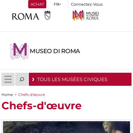
ACHAT
Connectez-Vous
MUSEO DI ROMA
TOUS LES MUSÉES CIVIQUES
Home
>
Chefs-d'œuvre
You are here
Chefs-d'œuvre