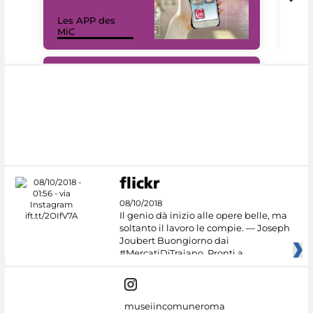
Les APP des
Les
MiC
rés
#DiscoverMiC
08/10/2018
Il genio dà inizio alle opere belle, ma
soltanto il lavoro le compie. — Joseph
Joubert Buongiorno dai
#MercatiDiTraiano. Pronti a
museiincomuneroma