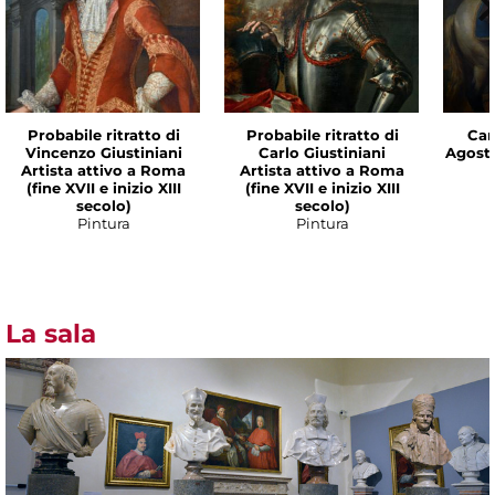
Probabile ritratto di
Probabile ritratto di
Cam
Vincenzo Giustiniani
Carlo Giustiniani
Agost
Artista attivo a Roma
Artista attivo a Roma
(fine XVII e inizio XIII
(fine XVII e inizio XIII
secolo)
secolo)
Pintura
Pintura
La sala