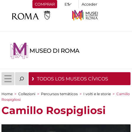
COMPRAR
Acceder
MUSEO DI ROMA
TODOS LOS MUSEOS CÍVICOS
Home
>
Collezioni
>
Percursos temáticos
>
I volti e le storie
>
Camillo
You are here
Rospigliosi
Camillo Rospigliosi