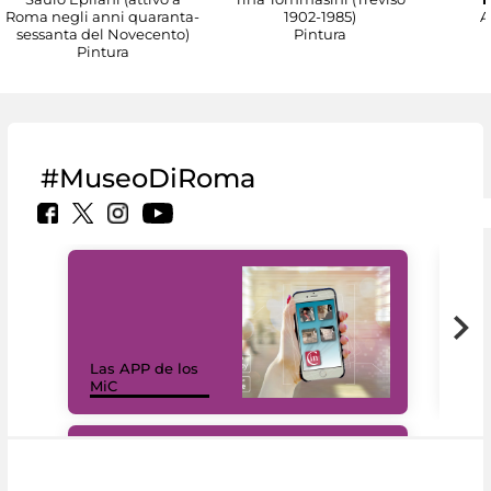
Roma negli anni quaranta-
1902-1985)
A
sessanta del Novecento)
Pintura
Pintura
#MuseoDiRoma
Las APP de los
I Mi
MiC
net