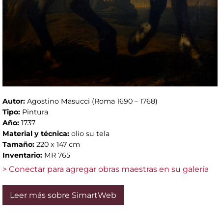
Autor:
Agostino Masucci (Roma 1690 – 1768)
Tipo:
Pintura
Año:
1737
Material y técnica:
olio su tela
Tamaño:
220 x 147 cm
Inventario:
MR 765
> Conectar para agregar obras maestras en su galería
Leer más sobre SimartWeb