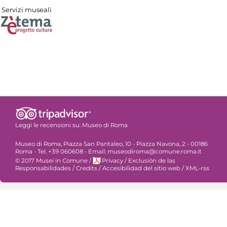
Servizi museali
Leggi le recensioni su:
Museo di Roma
Museo di Roma, Piazza San Pantaleo, 10 - Piazza Navona, 2 - 00186
Roma - Tel. +39 060608 - Email: museodiroma@comune.roma.it
© 2017 Musei in Comune
/
Privacy
/
Exclusiòn de las
Responsabilidades
/
Credits
/
Accesibilidad del sitio web
/
XML-rss