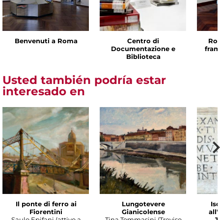
Benvenuti a Roma
Centro di
Rom
Documentazione e
fram
Biblioteca
Usted también podría estar
interesado en
Il ponte di ferro ai
Lungotevere
Isc
Fiorentini
Gianicolense
all
Saulo Epifani (attivo a
Tina Tommasini (Treviso
T