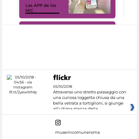
Las APP de los
I Mi
MiC
net
#DiscoverMiC
05/10/2018
Attraverso uno stretto passaggio con
una curiosa loggetta chiusa da una
bella vetrata a tortiglioni, si giunge
all'ultima stanza della
museiincomuneroma