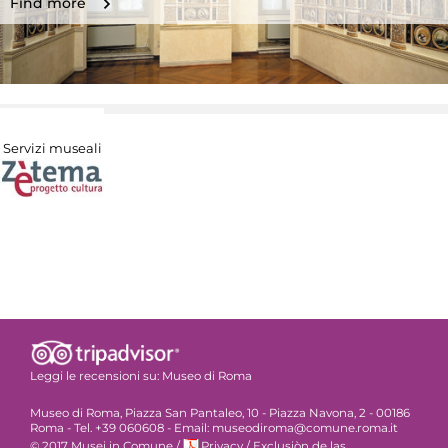
Find more
Servizi museali
Leggi le recensioni su:
Museo di Roma
Museo di Roma, Piazza San Pantaleo, 10 - Piazza Navona, 2 - 00186
Roma - Tel. +39 060608 - Email: museodiroma@comune.roma.it
© 2017 Musei in Comune
/
Privacy
/
Exclusiòn de las