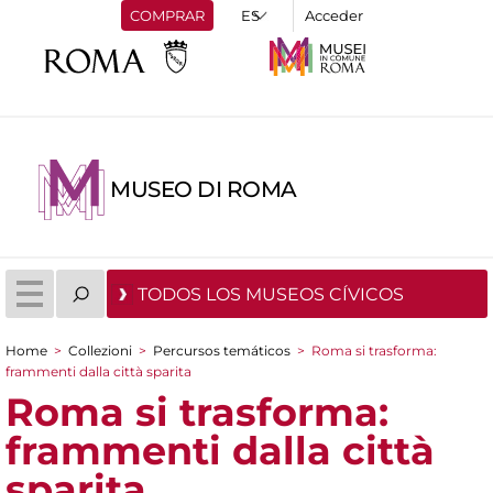
COMPRAR
Acceder
MUSEO DI ROMA
TODOS LOS MUSEOS CÍVICOS
Home
>
Collezioni
>
Percursos temáticos
>
Roma si trasforma:
You are here
frammenti dalla città sparita
Roma si trasforma:
frammenti dalla città
sparita