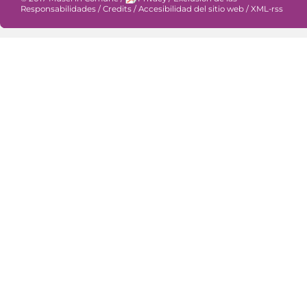
Responsabilidades
/
Credits
/
Accesibilidad del sitio web
/
XML-rss