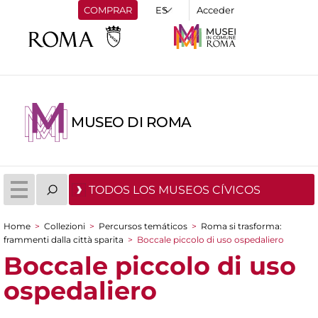
COMPRAR
Acceder
MUSEO DI ROMA
TODOS LOS MUSEOS CÍVICOS
Home
>
Collezioni
>
Percursos temáticos
>
Roma si trasforma:
You are here
frammenti dalla città sparita
>
Boccale piccolo di uso ospedaliero
Boccale piccolo di uso
ospedaliero