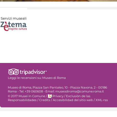
Servizi museali
Leggi le recensioni su:
Museo di Roma
Museo di Roma, Piazza San Pantaleo, 10 - Piazza Navona, 2 - 00186
Roma - Tel. +39 060608 - Email: museodiroma@comune.roma.it
© 2017 Musei in Comune
/
Privacy
/
Exclusiòn de las
Responsabilidades
/
Credits
/
Accesibilidad del sitio web
/
XML-rss