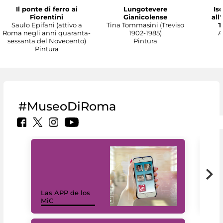
Il ponte di ferro ai
Lungotevere
Isc
Fiorentini
Gianicolense
all
Saulo Epifani (attivo a
Tina Tommasini (Treviso
T
Roma negli anni quaranta-
1902-1985)
A
sessanta del Novecento)
Pintura
Pintura
#MuseoDiRoma
Las APP de los
I Mi
MiC
net