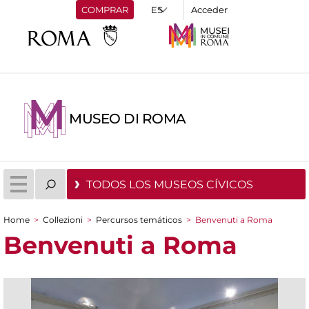
COMPRAR
Acceder
MUSEO DI ROMA
TODOS LOS MUSEOS CÍVICOS
Home
>
Collezioni
>
Percursos temáticos
>
Benvenuti a Roma
You are here
Benvenuti a Roma