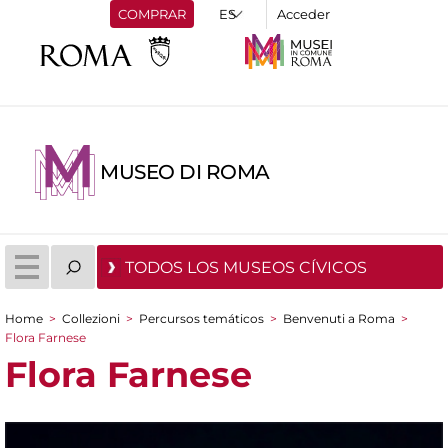
COMPRAR
Acceder
MUSEO DI ROMA
TODOS LOS MUSEOS CÍVICOS
Home
>
Collezioni
>
Percursos temáticos
>
Benvenuti a Roma
>
You are here
Flora Farnese
Flora Farnese