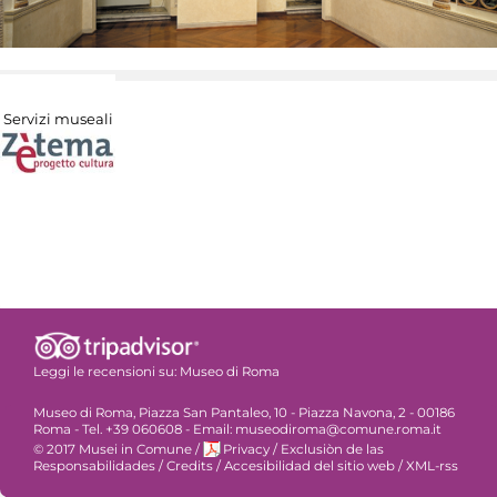
Servizi museali
Leggi le recensioni su:
Museo di Roma
Museo di Roma, Piazza San Pantaleo, 10 - Piazza Navona, 2 - 00186
Roma - Tel. +39 060608 - Email: museodiroma@comune.roma.it
© 2017 Musei in Comune
/
Privacy
/
Exclusiòn de las
Responsabilidades
/
Credits
/
Accesibilidad del sitio web
/
XML-rss