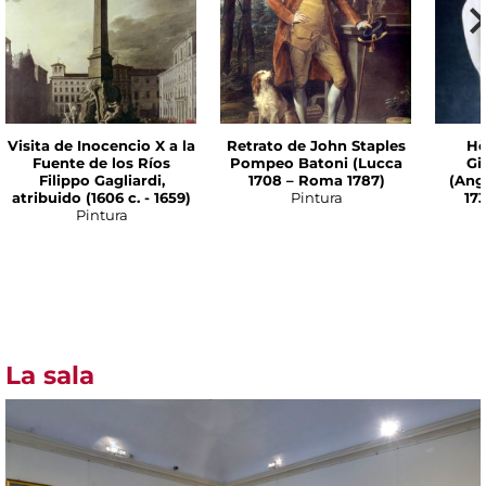
Visita de Inocencio X a la
Retrato de John Staples
Hè
Fuente de los Ríos
Pompeo Batoni (Lucca
Gi
Filippo Gagliardi,
1708 – Roma 1787)
(Ang
atribuido (1606 c. - 1659)
Pintura
17
Pintura
La sala