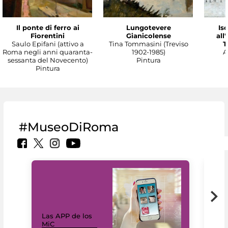
Il ponte di ferro ai
Lungotevere
Isc
Fiorentini
Gianicolense
all
Saulo Epifani (attivo a
Tina Tommasini (Treviso
T
Roma negli anni quaranta-
1902-1985)
A
sessanta del Novecento)
Pintura
Pintura
#MuseoDiRoma
Las APP de los
I Mi
MiC
net