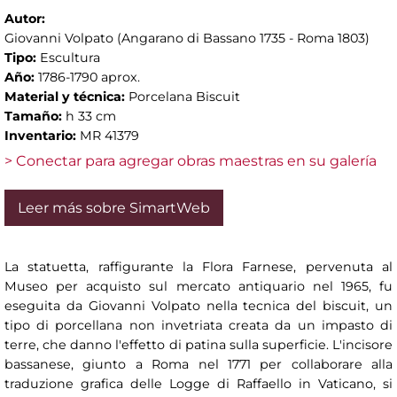
Autor:
Giovanni Volpato (Angarano di Bassano 1735 - Roma 1803)
Tipo:
Escultura
Año:
1786-1790 aprox.
Material y técnica:
Porcelana Biscuit
Tamaño:
h 33 cm
Inventario:
MR 41379
> Conectar para agregar obras maestras en su galería
Leer más sobre SimartWeb
La statuetta, raffigurante la Flora Farnese, pervenuta al
Museo per acquisto sul mercato antiquario nel 1965, fu
eseguita da Giovanni Volpato nella tecnica del biscuit, un
tipo di porcellana non invetriata creata da un impasto di
terre, che danno l'effetto di patina sulla superficie. L'incisore
bassanese, giunto a Roma nel 1771 per collaborare alla
traduzione grafica delle Logge di Raffaello in Vaticano, si