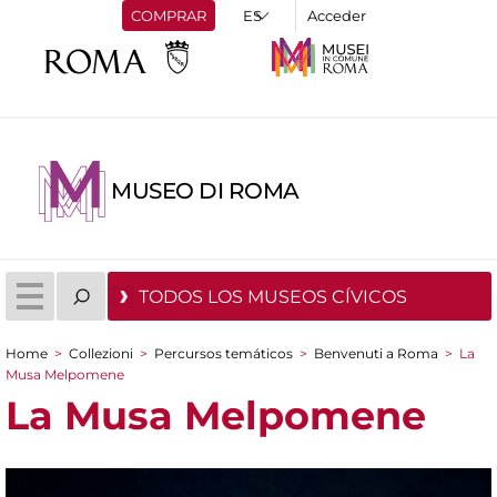
COMPRAR
Acceder
MUSEO DI ROMA
TODOS LOS MUSEOS CÍVICOS
Home
>
Collezioni
>
Percursos temáticos
>
Benvenuti a Roma
>
La
You are here
Musa Melpomene
La Musa Melpomene