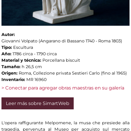
Autor:
Giovanni Volpato (Angarano di Bassano 1740 - Roma 1803)
Tipo:
Escultura
Año:
1786 circa - 1790 circa
Material y técnica:
Porcellana biscuit
Tamaño:
h 26,5 cm
Origen:
Roma, Collezione privata Sestieri Carlo (fino al 1965)
Inventario:
MR 16960
> Conectar para agregar obras maestras en su galería
Leer más sobre SimartWeb
L'opera raffigurante Melpomene, la musa che presiede alla
tragedia, pervenuta al Museo per acquisto sul mercato