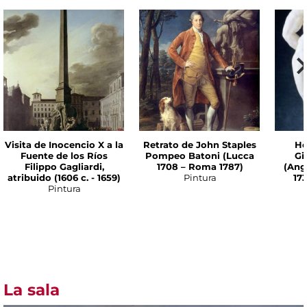
Visita de Inocencio X a la
Retrato de John Staples
Hè
Fuente de los Ríos
Pompeo Batoni (Lucca
Gi
Filippo Gagliardi,
1708 – Roma 1787)
(Ang
atribuido (1606 c. - 1659)
Pintura
17
Pintura
La sala