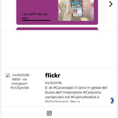
Las APP de los
I Mi
MiC
net
#DiscoverMiC
04/10/2018
E' di #Cavaceppi il calco in gesso del
busto dell’imperatore #Caracalla
conservato nel #CasinoNobile a
#VillaTorlonia. Per la