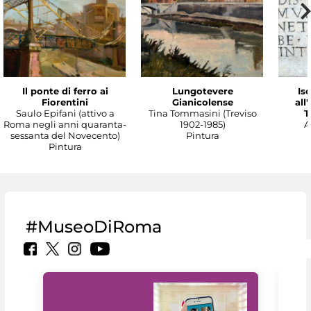
Il ponte di ferro ai
Lungotevere
Isc
Fiorentini
Gianicolense
all
Saulo Epifani (attivo a
Tina Tommasini (Treviso
T
Roma negli anni quaranta-
1902-1985)
A
sessanta del Novecento)
Pintura
Pintura
#MuseoDiRoma