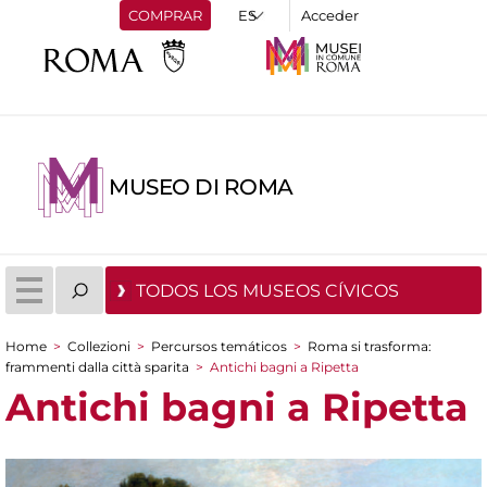
COMPRAR
Acceder
MUSEO DI ROMA
TODOS LOS MUSEOS CÍVICOS
Home
>
Collezioni
>
Percursos temáticos
>
Roma si trasforma:
You are here
frammenti dalla città sparita
>
Antichi bagni a Ripetta
Antichi bagni a Ripetta