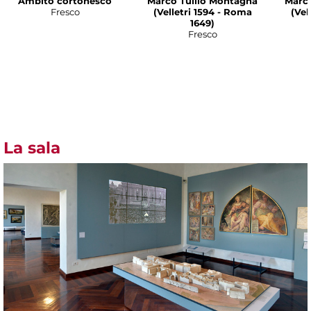
Ambito cortonesco
Marco Tullio Montagna
Marco
Fresco
(Velletri 1594 - Roma
(Vel
1649)
Fresco
La sala