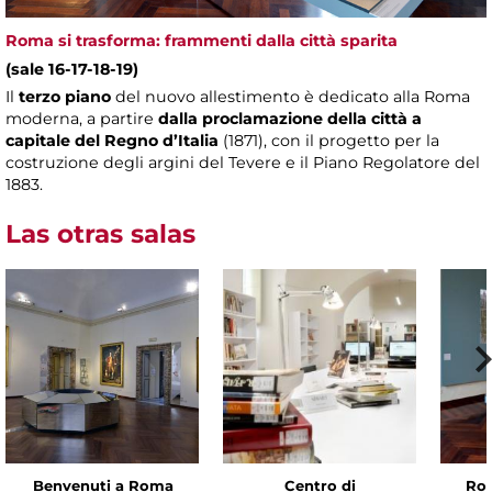
Roma si trasforma: frammenti dalla città sparita
(sale 16-17-18-19)
Il
terzo piano
del nuovo allestimento è dedicato alla Roma
moderna, a partire
dalla proclamazione della città a
capitale del Regno d’Italia
(1871), con il progetto per la
costruzione degli argini del Tevere e il Piano Regolatore del
1883.
Las otras salas
Benvenuti a Roma
Centro di
Rom