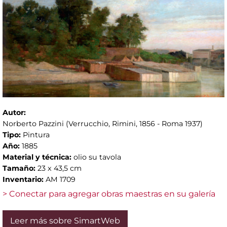
Autor:
Norberto Pazzini (Verrucchio, Rimini, 1856 - Roma 1937)
Tipo:
Pintura
Año:
1885
Material y técnica:
olio su tavola
Tamaño:
23 x 43,5 cm
Inventario:
AM 1709
> Conectar para agregar obras maestras en su galería
Leer más sobre SimartWeb