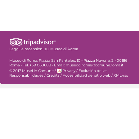
Leggi le recensioni su:
Museo di Roma
Museo di Roma, Piazza San Pantaleo, 10 - Piazza Navona, 2 - 00186
Roma - Tel. +39 060608 - Email: museodiroma@comune.roma.it
© 2017 Musei in Comune
/
Privacy
/
Exclusiòn de las
Responsabilidades
/
Credits
/
Accesibilidad del sitio web
/
XML-rss