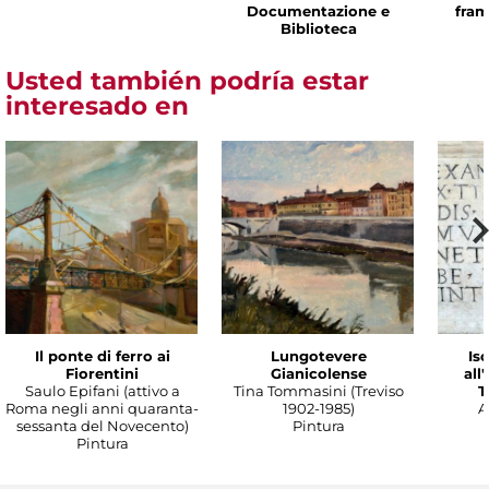
Documentazione e
fram
Biblioteca
Usted también podría estar
interesado en
Il ponte di ferro ai
Lungotevere
Isc
Fiorentini
Gianicolense
all
Saulo Epifani (attivo a
Tina Tommasini (Treviso
T
Roma negli anni quaranta-
1902-1985)
A
sessanta del Novecento)
Pintura
Pintura