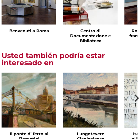
Benvenuti a Roma
Centro di
Rom
Documentazione e
fram
Biblioteca
Usted también podría estar
interesado en
Il ponte di ferro ai
Lungotevere
Isc
Fiorentini
Gianicolense
all