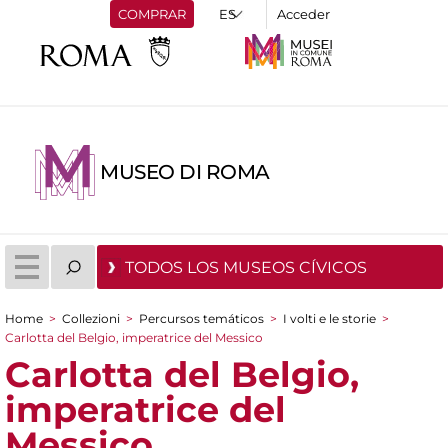
COMPRAR
Acceder
MUSEO DI ROMA
TODOS LOS MUSEOS CÍVICOS
Home
>
Collezioni
>
Percursos temáticos
>
I volti e le storie
>
You are here
Carlotta del Belgio, imperatrice del Messico
Carlotta del Belgio,
imperatrice del
Messico