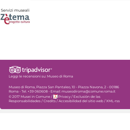
Servizi museali
Leggi le recensioni su:
Museo di Roma
Museo di Roma, Piazza San Pantaleo, 10 - Piazza Navona, 2 - 00186
Roma - Tel. +39 060608 - Email: museodiroma@comune.roma.it
© 2017 Musei in Comune
/
Privacy
/
Exclusiòn de las
Responsabilidades
/
Credits
/
Accesibilidad del sitio web
/
XML-rss