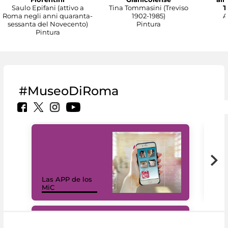
Saulo Epifani (attivo a
Tina Tommasini (Treviso
T
Roma negli anni quaranta-
1902-1985)
A
sessanta del Novecento)
Pintura
Pintura
#MuseoDiRoma
Las APP de los
I Mi
MiC
net