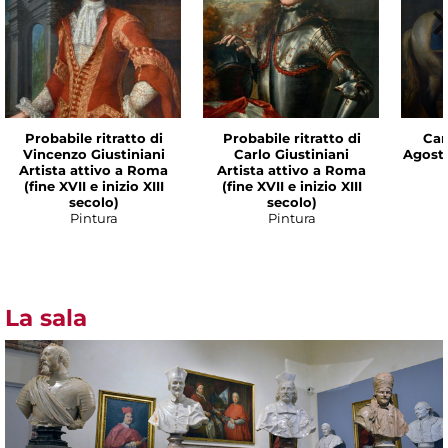
Probabile ritratto di
Probabile ritratto di
Cam
Vincenzo Giustiniani
Carlo Giustiniani
Agost
Artista attivo a Roma
Artista attivo a Roma
(fine XVII e inizio XIII
(fine XVII e inizio XIII
secolo)
secolo)
Pintura
Pintura
La sala