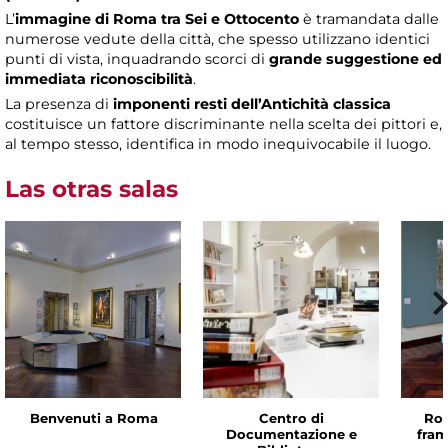
L’
immagine di Roma tra Sei e Ottocento
è tramandata dalle
numerose vedute della città, che spesso utilizzano identici
punti di vista, inquadrando scorci di
grande suggestione ed
immediata riconoscibilità
.
La presenza di
imponenti resti dell’Antichità classica
costituisce un fattore discriminante nella scelta dei pittori e,
al tempo stesso, identifica in modo inequivocabile il luogo.
Las otras salas
Benvenuti a Roma
Centro di
Rom
Documentazione e
fram