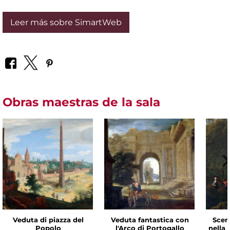
Leer más sobre SimartWeb
Obras maestras de la sala
Veduta di piazza del
Veduta fantastica con
Scen
Popolo
l'Arco di Portogallo
nella