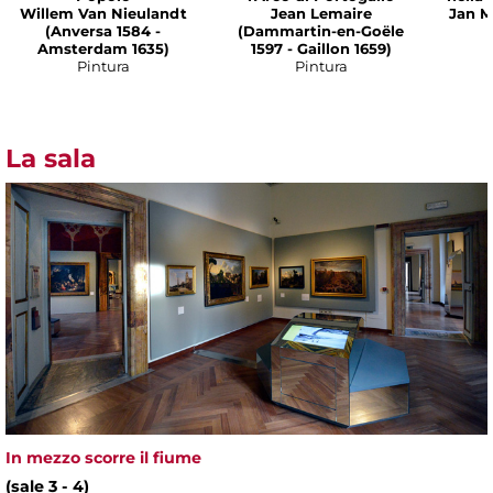
Willem Van Nieulandt
Jean Lemaire
Jan M
(Anversa 1584 -
(Dammartin-en-Goële
Amsterdam 1635)
1597 - Gaillon 1659)
Pintura
Pintura
La sala
In mezzo scorre il fiume
(sale 3 - 4)