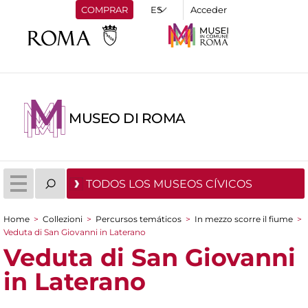
COMPRAR
Acceder
MUSEO DI ROMA
TODOS LOS MUSEOS CÍVICOS
Home
>
Collezioni
>
Percursos temáticos
>
In mezzo scorre il fiume
>
You are here
Veduta di San Giovanni in Laterano
Veduta di San Giovanni
in Laterano