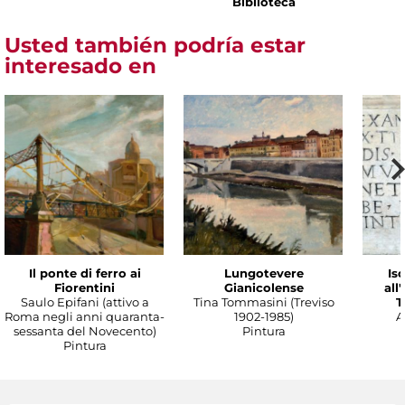
Biblioteca
Usted también podría estar
interesado en
Il ponte di ferro ai
Lungotevere
Isc
Fiorentini
Gianicolense
all
Saulo Epifani (attivo a
Tina Tommasini (Treviso
T
Roma negli anni quaranta-
1902-1985)
A
sessanta del Novecento)
Pintura
Pintura