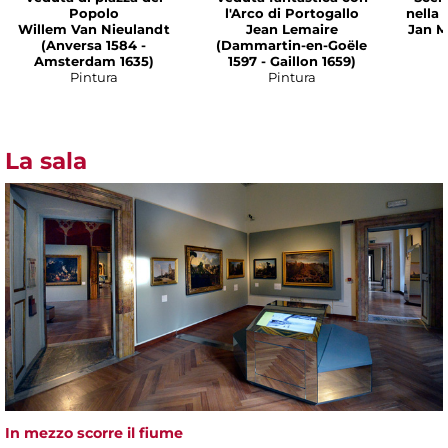
Popolo
l'Arco di Portogallo
nella
Willem Van Nieulandt
Jean Lemaire
Jan M
(Anversa 1584 -
(Dammartin-en-Goële
Amsterdam 1635)
1597 - Gaillon 1659)
Pintura
Pintura
La sala
In mezzo scorre il fiume