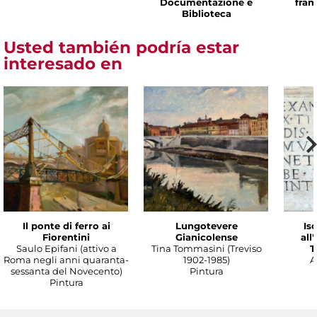
Documentazione e
fram
Biblioteca
Usted también podría estar
interesado en
Il ponte di ferro ai
Lungotevere
Isc
Fiorentini
Gianicolense
all
Saulo Epifani (attivo a
Tina Tommasini (Treviso
T
Roma negli anni quaranta-
1902-1985)
A
sessanta del Novecento)
Pintura
Pintura