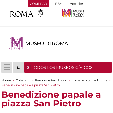
COMPRAR
Acceder
MUSEO DI ROMA
TODOS LOS MUSEOS CÍVICOS
Home
>
Collezioni
>
Percursos temáticos
>
In mezzo scorre il fiume
>
You are here
Benedizione papale a piazza San Pietro
Benedizione papale a
piazza San Pietro