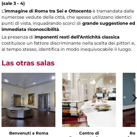
(sale 3 - 4)
L’
immagine di Roma tra Sei e Ottocento
è tramandata dalle
numerose vedute della città, che spesso utilizzano identici
punti di vista, inquadrando scorci di
grande suggestione ed
immediata riconoscibilità
.
La presenza di
imponenti resti dell’Antichità classica
costituisce un fattore discriminante nella scelta dei pittori e,
al tempo stesso, identifica in modo inequivocabile il luogo.
Las otras salas
Benvenuti a Roma
Centro di
Rom