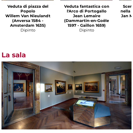
Veduta di piazza del
Veduta fantastica con
Scen
Popolo
l'Arco di Portogallo
nella
Willem Van Nieulandt
Jean Lemaire
Jan M
(Anversa 1584 -
(Dammartin-en-Goële
Amsterdam 1635)
1597 - Gaillon 1659)
Dipinto
Dipinto
La sala