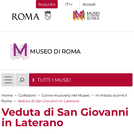
Acquista
Accedi
MUSEO DI ROMA
TUTTI I MUSEI
Home
>
Collezioni
>
Come muoversi nel Museo
>
In mezzo scorre il
Tu sei qui
fiume
>
Veduta di San Giovanni in Laterano
Veduta di San Giovanni
in Laterano