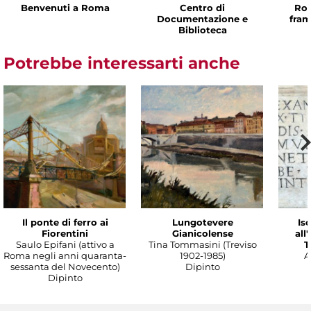
Benvenuti a Roma
Centro di
Rom
Documentazione e
fram
Biblioteca
Potrebbe interessarti anche
Il ponte di ferro ai
Lungotevere
Isc
Fiorentini
Gianicolense
all
Saulo Epifani (attivo a
Tina Tommasini (Treviso
T
Roma negli anni quaranta-
1902-1985)
A
sessanta del Novecento)
Dipinto
Dipinto