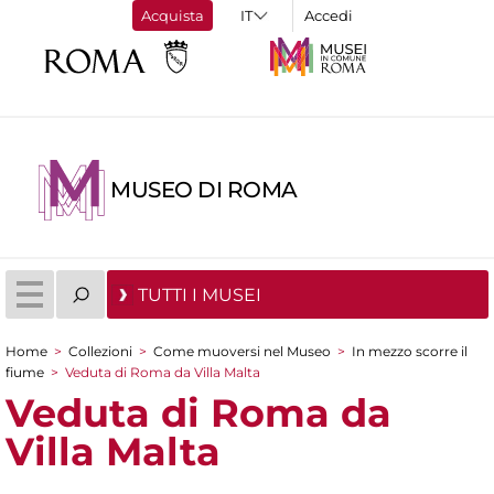
Acquista
Accedi
MUSEO DI ROMA
TUTTI I MUSEI
Home
>
Collezioni
>
Come muoversi nel Museo
>
In mezzo scorre il
Tu sei qui
fiume
>
Veduta di Roma da Villa Malta
Veduta di Roma da
Villa Malta