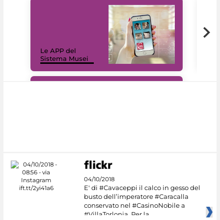
Il 
Le APP del
Mus
Sistema Musei
net
#DiscoverMiC
04/10/2018
E' di #Cavaceppi il calco in gesso del
busto dell’imperatore #Caracalla
conservato nel #CasinoNobile a
#VillaTorlonia. Per la