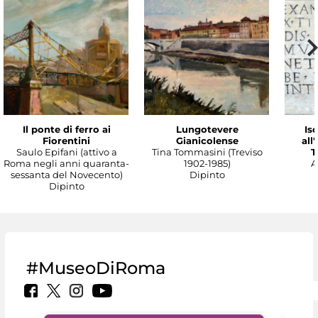
Il ponte di ferro ai
Lungotevere
Isc
Fiorentini
Gianicolense
all
Saulo Epifani (attivo a
Tina Tommasini (Treviso
T
Roma negli anni quaranta-
1902-1985)
A
sessanta del Novecento)
Dipinto
Dipinto
#MuseoDiRoma