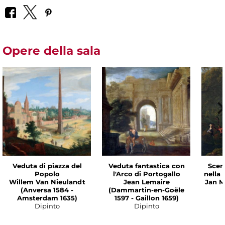
Opere della sala
Veduta di piazza del
Veduta fantastica con
Scen
Popolo
l'Arco di Portogallo
nella
Willem Van Nieulandt
Jean Lemaire
Jan M
(Anversa 1584 -
(Dammartin-en-Goële
Amsterdam 1635)
1597 - Gaillon 1659)
Dipinto
Dipinto