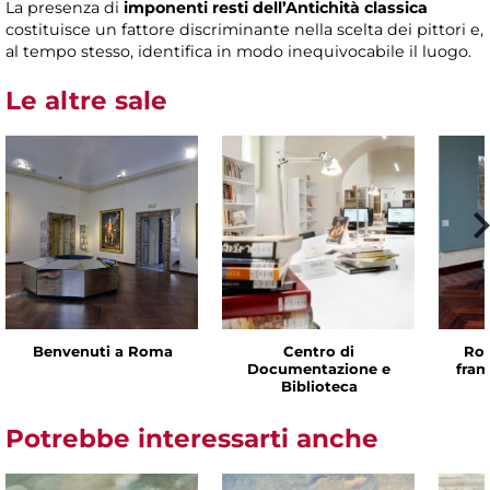
La presenza di
imponenti resti dell’Antichità classica
costituisce un fattore discriminante nella scelta dei pittori e,
al tempo stesso, identifica in modo inequivocabile il luogo.
Le altre sale
Benvenuti a Roma
Centro di
Rom
Documentazione e
fram
Biblioteca
Potrebbe interessarti anche