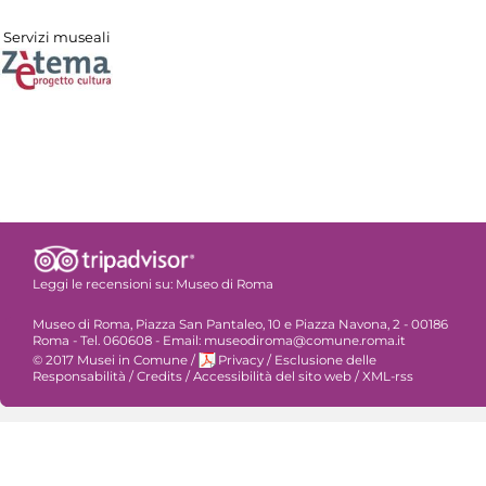
Servizi museali
Leggi le recensioni su:
Museo di Roma
Museo di Roma, Piazza San Pantaleo, 10 e Piazza Navona, 2 - 00186
Roma - Tel. 060608 - Email: museodiroma@comune.roma.it
© 2017 Musei in Comune
/
Privacy
/
Esclusione delle
Responsabilità
/
Credits
/
Accessibilità del sito web
/
XML-rss