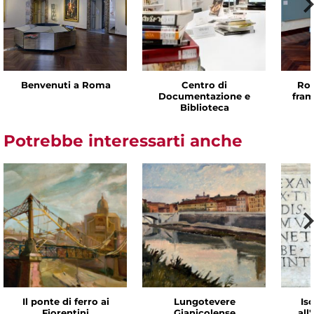
Benvenuti a Roma
Centro di
Rom
Documentazione e
fram
Biblioteca
Potrebbe interessarti anche
Il ponte di ferro ai
Lungotevere
Isc
Fiorentini
Gianicolense
all