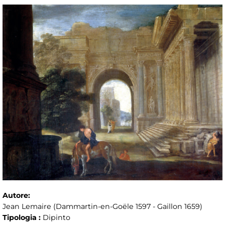
Autore:
Jean Lemaire (Dammartin-en-Goële 1597 - Gaillon 1659)
Tipologia :
Dipinto