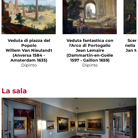
Veduta di piazza del
Veduta fantastica con
Scen
Popolo
l'Arco di Portogallo
nella
Willem Van Nieulandt
Jean Lemaire
Jan M
(Anversa 1584 -
(Dammartin-en-Goële
Amsterdam 1635)
1597 - Gaillon 1659)
Dipinto
Dipinto
La sala