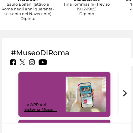
Saulo Epifani (attivo a
Tina Tommasini (Treviso
T
Roma negli anni quaranta-
1902-1985)
A
sessanta del Novecento)
Dipinto
Dipinto
#MuseoDiRoma
Il 
Le APP del
Mus
Sistema Musei
net