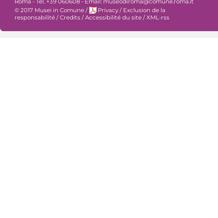
Roma - Tel. +39 060608 - Email: museodiroma@comune.roma.it
© 2017 Musei in Comune
/
Privacy
/
Exclusion de la
responsabilité
/
Credits
/
Accessibilité du site
/
XML-rss