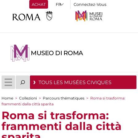
ACHAT
Connectez-Vous
MUSEO DI ROMA
TOUS LES MUSÉES CIVIQUES
Home
>
Collezioni
>
Parcours thématiques
>
Roma si trasforma:
You are here
frammenti dalla città sparita
Roma si trasforma:
frammenti dalla città
sparita