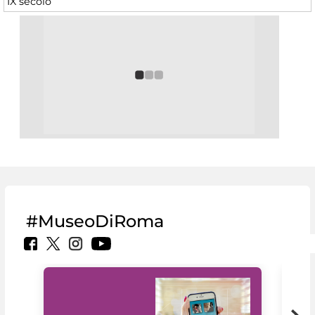
IX secolo
#MuseoDiRoma