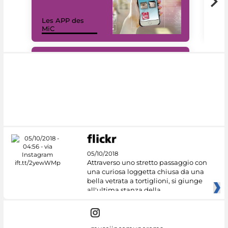
Les APP des
Les
MiC
rés
#DiscoverMiC
05/10/2018
Attraverso uno stretto passaggio con
una curiosa loggetta chiusa da una
bella vetrata a tortiglioni, si giunge
all'ultima stanza della