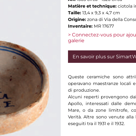
Matière et technique:
ciotola 
Taille:
13,4 x 9,3 x 4,7 cm
Origine:
zona di Via della Cons
Inventaire:
MR 17677
> Connectez-vous pour ajou
galerie
En savoir plus sur Simart
Queste ceramiche sono attri
operavano maestranze locali e 
di produzione.
Alcuni reperti provengono dal
Apollo, interessati dalle demo
Mare, o da zone limitrofe, c
Verità. Altre sono venute alla
eseguiti tra il 1931 e il 1932.