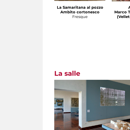
La Samaritana al pozzo
Ambito cortonesco
Marco T
Fresque
(Velletri 
La salle