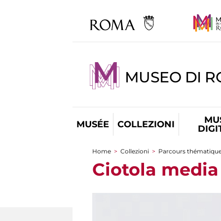
MUSEO DI 
MU
MUSÉE
COLLEZIONI
DIGI
Home
>
Collezioni
>
Parcours thématiqu
You are here
Ciotola media