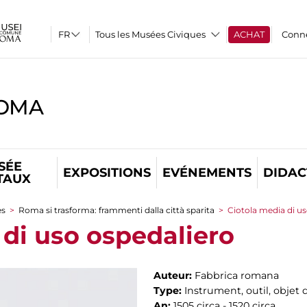
Tous les Musées Civiques
ACHAT
Conn
ROMA
SÉE
EXPOSITIONS
EVÉNEMENTS
DIDAC
TAUX
es
>
Roma si trasforma: frammenti dalla città sparita
>
Ciotola media di u
 di uso ospedaliero
Auteur:
Fabbrica romana
Type:
Instrument, outil, objet 
An:
1505 circa - 1520 circa