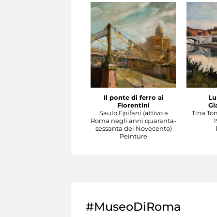
Il ponte di ferro ai
Lu
Fiorentini
Gi
Saulo Epifani (attivo a
Tina To
Roma negli anni quaranta-
1
sessanta del Novecento)
Peinture
#MuseoDiRoma