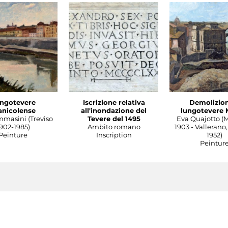
ngotevere
Iscrizione relativa
Demolizion
anicolense
all'inondazione del
lungotevere 
mmasini (Treviso
Tevere del 1495
Eva Quajotto (
902-1985)
Ambito romano
1903 - Vallerano,
Peinture
Inscription
1952)
Peintur