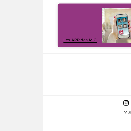
Les APP des MiC
mus