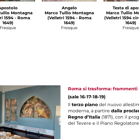
Apostolo
Angelo
Testa di apo
ullio Montagna
Marco Tullio Montagna
Marco Tullio M
1594 - Roma
(Velletri 1594 - Roma
(Velletri 1594 c
1649)
1649)
1649)
Fresque
Fresque
Fresque
Roma si trasforma: frammenti d
(sale 16-17-18-19)
Il
terzo piano
del nuovo allesti
moderna, a partire
dalla procla
Regno d’Italia
(1871), con il pro
del Tevere e il Piano Regolatore