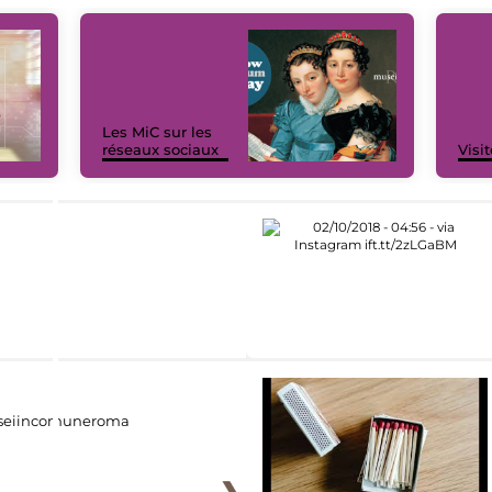
Les MiC sur les
réseaux sociaux
Visit
eiincomuneroma