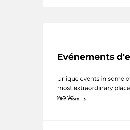
Evénements d'e
Unique events in some o
most extraordinary place
world.
Find more