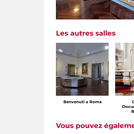
Les autres salles
Benvenuti a Roma
Docu
B
Vous pouvez égalemen