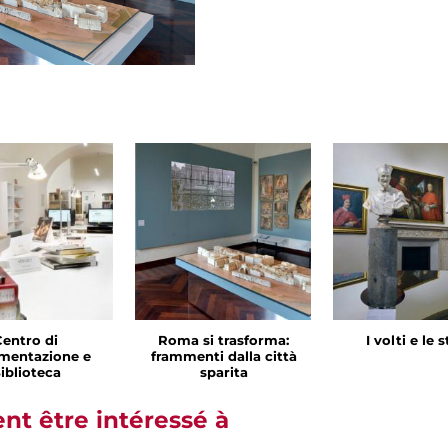
Centro di
Roma si trasforma:
I volti e le 
mentazione e
frammenti dalla città
iblioteca
sparita
t être intéressé à