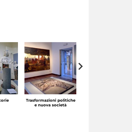
storie
Trasformazioni politiche
La festa in piazza
e nuova società