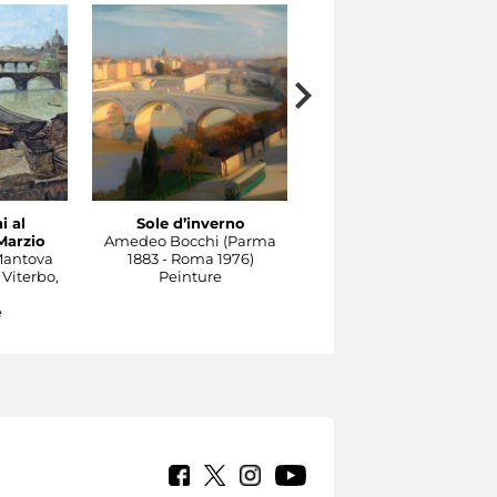
i al
Sole d’inverno
Il Tevere a Castel
Marzio
Amedeo Bocchi (Parma
Sant'Angelo
Mantova
1883 - Roma 1976)
Carlo Socrate (Mezzana
 Viterbo,
Peinture
Bigli, Pavia, 1889 - Rom
1967)
e
Peinture