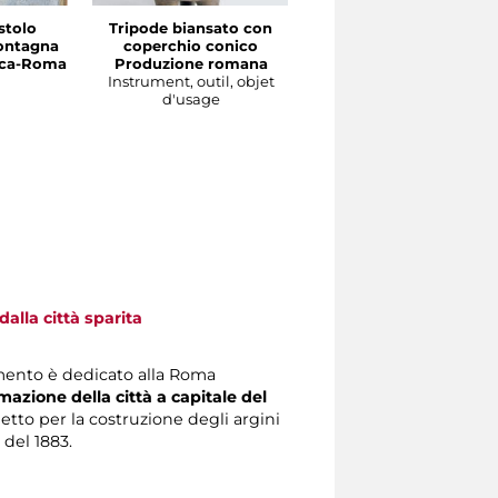
stolo
Tripode biansato con
Gourgolette
ontagna
coperchio conico
Produzione magrebin
irca-Roma
Produzione romana
Instrument, outil, objet
Instrument, outil, objet
d'usage
d'usage
alla città sparita
mento è dedicato alla Roma
mazione della città a capitale del
getto per la costruzione degli argini
 del 1883.