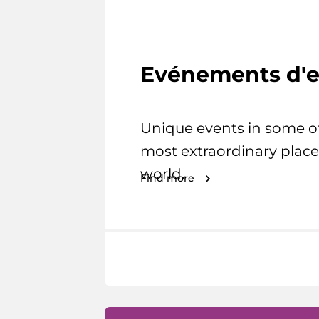
Evénements d'e
Unique events in some o
most extraordinary place
world.
Find more