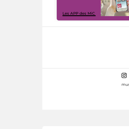
Les APP des MiC
mus