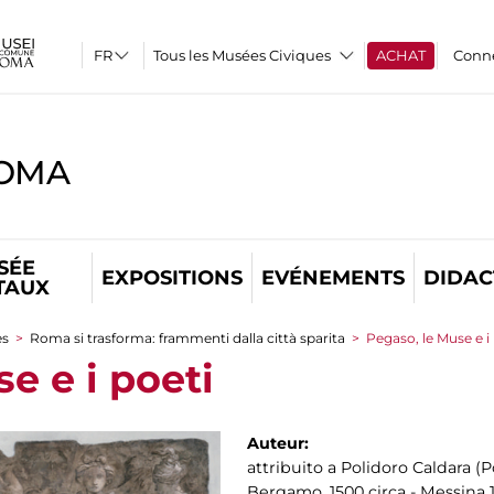
Tous les Musées Civiques
ACHAT
Conn
ROMA
SÉE
EXPOSITIONS
EVÉNEMENTS
DIDAC
TAUX
es
>
Roma si trasforma: frammenti dalla città sparita
>
Pegaso, le Muse e i
e e i poeti
Auteur:
attribuito a Polidoro Caldara (
Bergamo, 1500 circa - Messina 