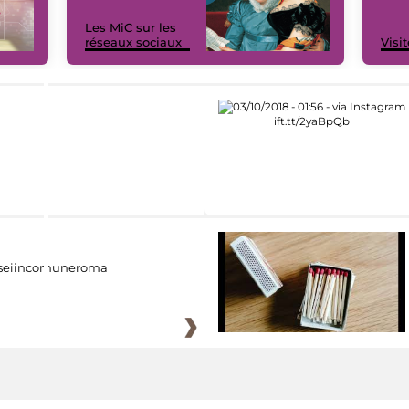
Les MiC sur les
réseaux sociaux
Visit
eiincomuneroma