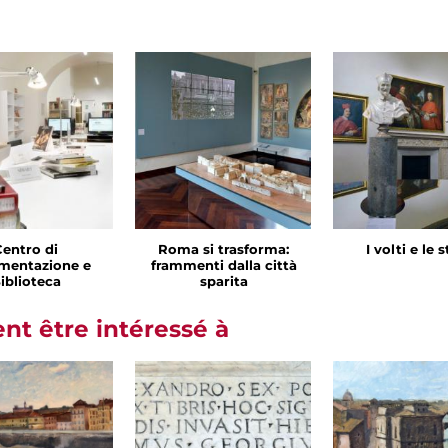
Centro di
Roma si trasforma:
I volti e le 
mentazione e
frammenti dalla città
iblioteca
sparita
t être intéressé à