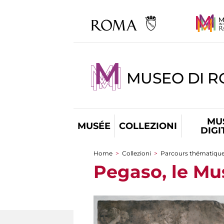
MUSEO DI 
MU
MUSÉE
COLLEZIONI
DIGI
Home
>
Collezioni
>
Parcours thématiqu
You are here
Pegaso, le Mus