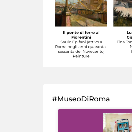
Il ponte di ferro ai
Lu
Fiorentini
Gi
Saulo Epifani (attivo a
Tina To
Roma negli anni quaranta-
1
sessanta del Novecento)
Peinture
#MuseoDiRoma