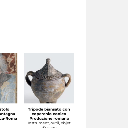
stolo
Tripode biansato con
Gourgolette
ontagna
coperchio conico
Produzione magrebin
irca-Roma
Produzione romana
Instrument, outil, objet
Instrument, outil, objet
d'usage
d'usage