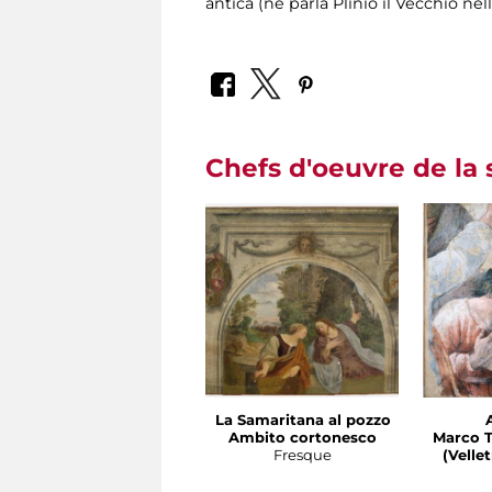
antica (ne parla Plinio il Vecchio nel
Chefs d'oeuvre de la 
La Samaritana al pozzo
Ambito cortonesco
Marco T
Fresque
(Velletri 