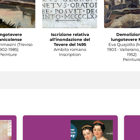
ngotevere
Iscrizione relativa
Demolizion
anicolense
all'inondazione del
lungotevere 
mmasini (Treviso
Tevere del 1495
Eva Quajotto (
902-1985)
Ambito romano
1903 - Vallerano,
Peinture
Inscription
1952)
Peintur