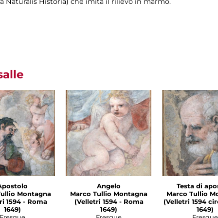
la Naturalis Historia) che imita il rilievo in marmo.
salle
Apostolo
Angelo
Testa di apo
ullio Montagna
Marco Tullio Montagna
Marco Tullio M
1594 - Roma
(Velletri 1594 - Roma
(Velletri 1594 c
1649)
1649)
1649)
Fresque
Fresque
Fresque