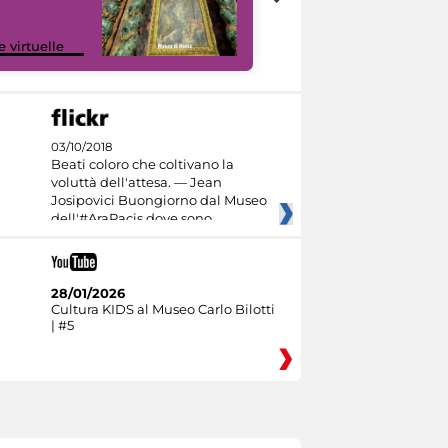
Google Arts &
e virtuelle
Culture
03/10/2018
Beati coloro che coltivano la
voluttà dell'attesa. — Jean
Josipovici Buongiorno dal Museo
dell'#AraPacis dove sono
28/01/2026
Cultura KIDS al Museo Carlo Bilotti
| #5