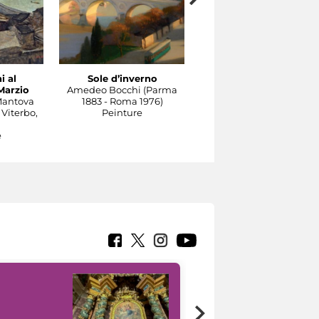
i al
Sole d’inverno
Il Tevere a Castel
Marzio
Amedeo Bocchi (Parma
Sant'Angelo
Mantova
1883 - Roma 1976)
Carlo Socrate (Mezzana
 Viterbo,
Peinture
Bigli, Pavia, 1889 - Rom
1967)
e
Peinture