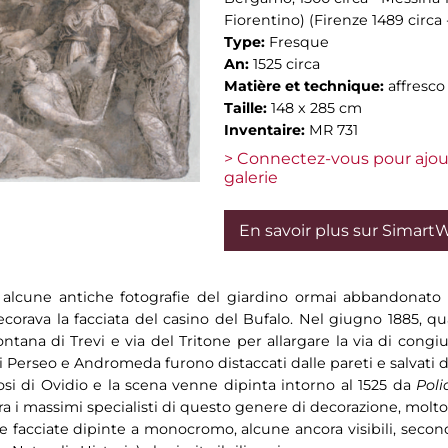
Fiorentino) (Firenze 1489 circa
Type:
Fresque
An:
1525 circa
Matière et technique:
affresco
Taille:
148 x 285 cm
Inventaire:
MR 731
> Connectez-vous pour ajou
galerie
En savoir plus sur Simart
 alcune antiche fotografie del giardino ormai abbandonato
corava la facciata del casino del Bufalo. Nel giugno 1885, qu
ntana di Trevi e via del Tritone per allargare la via di congi
di Perseo e Andromeda furono distaccati dalle pareti e salvati d
fosi di Ovidio e la scena venne dipinta intorno al 1525 da
Pol
tra i massimi specialisti di questo genere di decorazione, molto 
se facciate dipinte a monocromo, alcune ancora visibili, secon