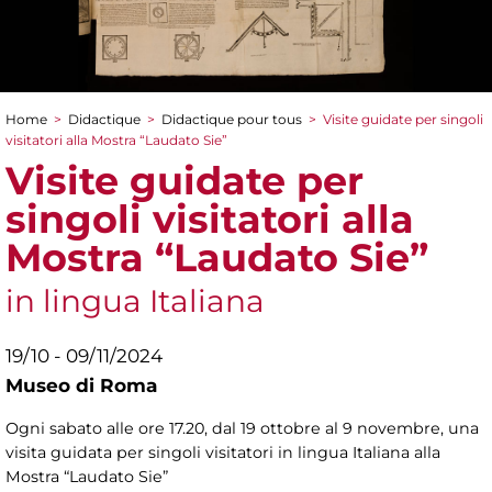
Home
>
Didactique
>
Didactique pour tous
>
Visite guidate per singoli
You are here
visitatori alla Mostra “Laudato Sie”
Visite guidate per
singoli visitatori alla
Mostra “Laudato Sie”
in lingua Italiana
19/10 - 09/11/2024
Museo di Roma
Ogni sabato alle ore 17.20, dal 19 ottobre al 9 novembre, una
visita guidata per singoli visitatori in lingua Italiana alla
Mostra “Laudato Sie”