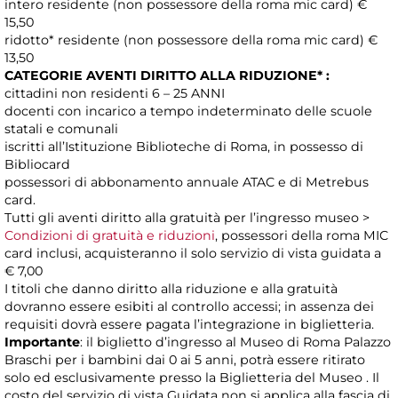
intero residente (non possessore della roma mic card) €
15,50
ridotto* residente (non possessore della roma mic card) €
13,50
CATEGORIE AVENTI DIRITTO ALLA RIDUZIONE* :
cittadini non residenti 6 – 25 ANNI
docenti con incarico a tempo indeterminato delle scuole
statali e comunali
iscritti all’Istituzione Biblioteche di Roma, in possesso di
Bibliocard
possessori di abbonamento annuale ATAC e di Metrebus
card.
Tutti gli aventi diritto alla gratuità per l’ingresso museo >
Condizioni di gratuità e riduzioni
, possessori della roma MIC
card inclusi, acquisteranno il solo servizio di vista guidata a
€ 7,00
I titoli che danno diritto alla riduzione e alla gratuità
dovranno essere esibiti al controllo accessi; in assenza dei
requisiti dovrà essere pagata l’integrazione in biglietteria.
Importante
: il biglietto d’ingresso al Museo di Roma Palazzo
Braschi per i bambini dai 0 ai 5 anni, potrà essere ritirato
solo ed esclusivamente presso la Biglietteria del Museo . Il
costo del servizio di vista Guidata non si applica alla fascia di