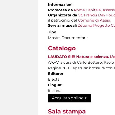
Informazioni
Promossa da
Roma Capitale, Assesso
Organizzata da
St. Francis Day Fou
il patrocinio del
Comune di Assisi.
Servizi museali
Zètema Progetto Cu
Tipo
Mostra|Documentaria
Catalogo
LAUDATO SIE! Natura e scienza. L’er
AA.VV. a cura di Carlo Bottero, Paol
Pagine 360. Legatura: brossura con
Editore:
Electa
Lingua:
italiana
Acquista online >
Sala stampa