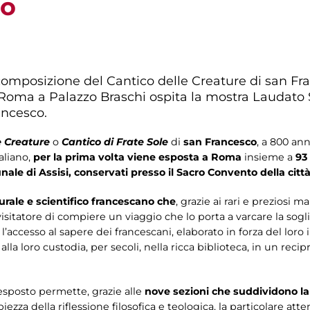
co
composizione del Cantico delle Creature di san Fran
 Roma a Palazzo Braschi ospita la mostra Laudato 
rancesco.
e Creature
o
Cantico di Frate Sole
di
san Francesco
, a 800 ann
taliano,
per la prima volta viene esposta a Roma
insieme a
93 
ale di Assisi, conservati presso il Sacro Convento della cit
rale e scientifico francescano che
, grazie ai rari e preziosi m
isitatore di compiere un viaggio che lo porta a varcare la sogli
ccesso al sapere dei francescani, elaborato in forza del loro i
alla loro custodia, per secoli, nella ricca biblioteca, in un reci
 esposto permette, grazie alle
nove sezioni che suddividono l
ezza della riflessione filosofica e teologica, la particolare atte