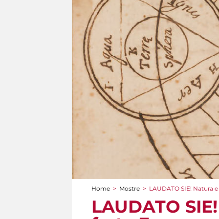
Home
>
Mostre
>
LAUDATO SIE! Natura e sc
Tu sei qui
LAUDATO SIE! N