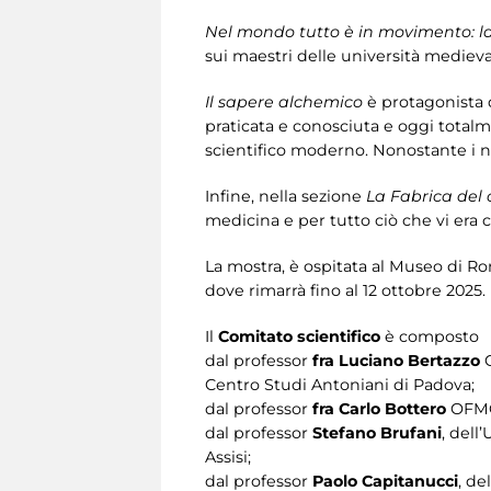
Nel mondo tutto è in movimento: la
sui maestri delle università medievali
Il sapere alchemico
è protagonista 
praticata e conosciuta e oggi tota
scientifico moderno. Nonostante i non
Infine, nella sezione
La Fabrica del 
medicina e per tutto ciò che vi era c
La mostra, è ospitata al Museo di Rom
dove rimarrà fino al 12 ottobre 2025.
Il
Comitato scientifico
è composto
dal professor
fra Luciano Bertazzo
O
Centro Studi Antoniani di Padova;
dal professor
fra Carlo Bottero
OFMCo
dal professor
Stefano Brufani
, dell
Assisi;
dal professor
Paolo Capitanucci
, de