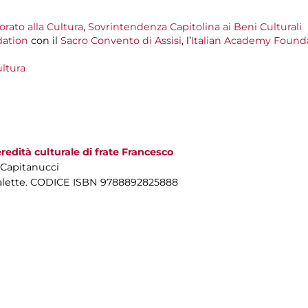
rato alla Cultura
,
Sovrintendenza Capitolina ai Beni Culturali
dation
con il
Sacro Convento di Assisi
, l’
Italian Academy Found
ltura
edità culturale di frate Francesco
o Capitanucci
 alette. CODICE ISBN 9788892825888