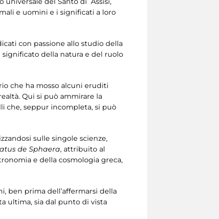
 universale del Santo di Assisi,
ali e uomini e i significati a loro
icati con passione allo studio della
significato della natura e del ruolo
rio che ha mosso alcuni eruditi
realtà. Qui si può ammirare la
li che, seppur incompleta, si può
lizzandosi sulle singole scienze,
tatus de Sphaera
, attribuito al
tronomia e della cosmologia greca,
i, ben prima dell’affermarsi della
a ultima, sia dal punto di vista