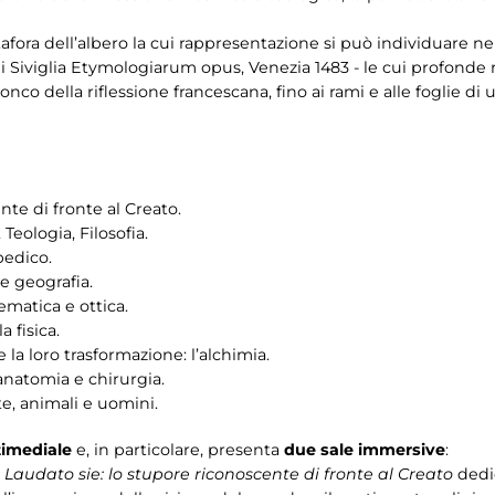
ora dell’albero la cui rappresentazione si può individuare nella
di Siviglia Etymologiarum opus, Venezia 1483 - le cui profonde 
tronco della riflessione francescana, fino ai rami e alle foglie di
nte di fronte al Creato.
 Teologia, Filosofia.
pedico.
e geografia.
matica e ottica.
 fisica.
e la loro trasformazione: l’alchimia.
anatomia e chirurgia.
e, animali e uomini.
timediale
e, in particolare, presenta
due sale immersive
:
o
Laudato sie: lo stupore riconoscente di fronte al Creato
dedi