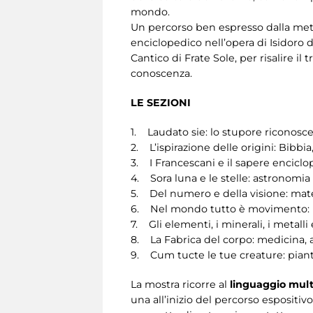
mondo.
Un percorso ben espresso dalla metaf
enciclopedico nell’opera di Isidoro 
Cantico di Frate Sole, per risalire il 
conoscenza.
LE SEZIONI
1. Laudato sie: lo stupore riconosce
2. L’ispirazione delle origini: Bibbia,
3. I Francescani e il sapere enciclo
4. Sora luna e le stelle: astronomia 
5. Del numero e della visione: mate
6. Nel mondo tutto è movimento: la
7. Gli elementi, i minerali, i metalli 
8. La Fabrica del corpo: medicina, 
9. Cum tucte le tue creature: piant
La mostra ricorre al
linguaggio mul
una all’inizio del percorso espositiv