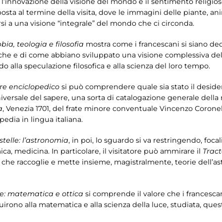
l’innovazione della visione del mondo e il sentimento religioso
posta al termine della visita, dove le immagini delle piante, anim
rsi a una visione “integrale” del mondo che ci circonda.
bbia, teologia e filosofia
mostra come i francescani si siano ded
iche e di come abbiano sviluppato una visione complessiva del 
o alla speculazione filosofica e alla scienza del loro tempo.
ere enciclopedico
si può comprendere quale sia stato il deside
versale del sapere, una sorta di catalogazione generale della 
a
, Venezia 1701, del frate minore conventuale Vincenzo Coronel
edia in lingua italiana.
stelle: l’astronomia
, in poi, lo sguardo si va restringendo, foca
ca, medicina. In particolare, il visitatore può ammirare il
Trac
he raccoglie e mette insieme, magistralmente, teorie dell’as
ne: matematica e ottica
si comprende il valore che i francescan
uirono alla matematica e alla scienza della luce, studiata, quest