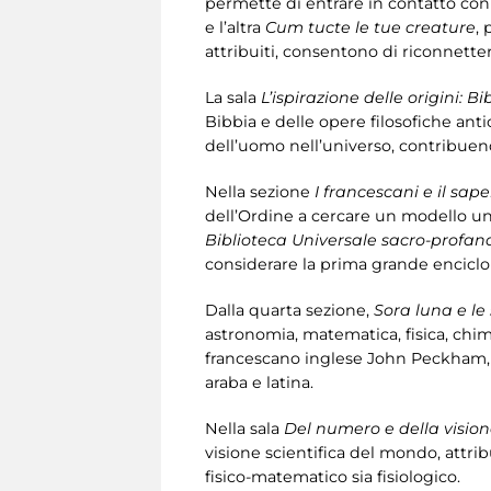
permette di entrare in contatto con 
e l’altra
Cum tucte le tue creature
, 
attribuiti, consentono di riconnette
La sala
L’ispirazione delle origini: Bi
Bibbia e delle opere filosofiche ant
dell’uomo nell’universo, contribuend
Nella sezione
I francescani e il sap
dell’Ordine a cercare un modello uni
Biblioteca Universale sacro-profan
considerare la prima grande enciclop
Dalla quarta sezione,
Sora luna e le 
astronomia, matematica, fisica, chimi
francescano inglese John Peckham, c
araba e latina.
Nella sala
Del numero e della visio
visione scientifica del mondo, attrib
fisico-matematico sia fisiologico.