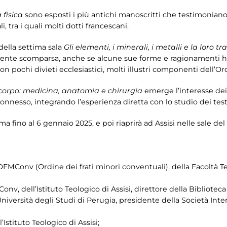
 fisica
sono esposti i più antichi manoscritti che testimoniano l
, tra i quali molti dotti francescani.
della settima sala
Gli elementi, i minerali, i metalli e la loro t
lmente scomparsa, anche se alcune sue forme e ragionamenti h
 pochi divieti ecclesiastici, molti illustri componenti dell’Or
corpo: medicina, anatomia e chirurgia
emerge l’interesse dei
onnesso, integrando l’esperienza diretta con lo studio dei testi 
a fino al 6 gennaio 2025, e poi riaprirà ad Assisi nelle sale del
FMConv (Ordine dei frati minori conventuali), della Facoltà Te
nv, dell’Istituto Teologico di Assisi, direttore della Biblioteca
’Università degli Studi di Perugia, presidente della Società Int
ll’Istituto Teologico di Assisi;