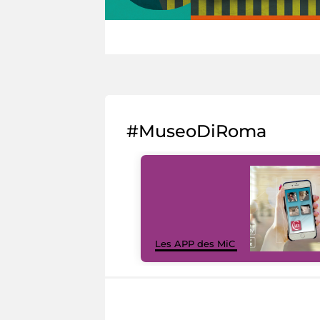
#MuseoDiRoma
Les APP des MiC