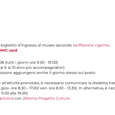
l biglietto d’ingresso al museo secondo
tariffazione vigente
;
a
MIC card
(tutti i giorni ore 9.00 - 19.00)
i 6 ai 10 anni più accompagnatori)
possono aggiungersi anche il giorno stesso sul posto.
e all’attività prenotata, è necessario comunicare la disdetta tr
l giov. ore 8.30 – 17.00/ ven. ore 8.30 – 13.30). In alternativa, è
 9.00 alle 19.00).
pitolina
con
Zètema Progetto Cultura