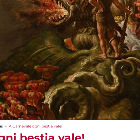
us
>
A Carnevale ogni bestia vale!
ni bestia vale!