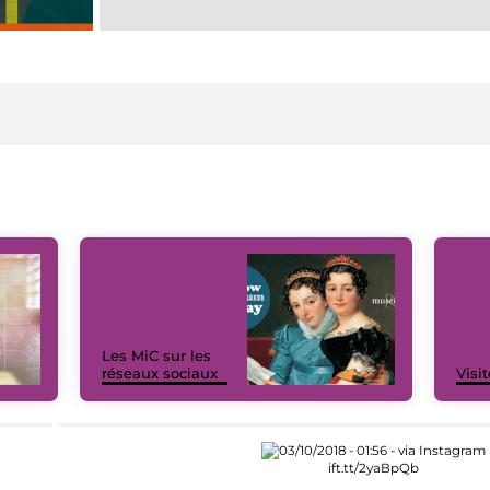
Les MiC sur les
réseaux sociaux
Visit