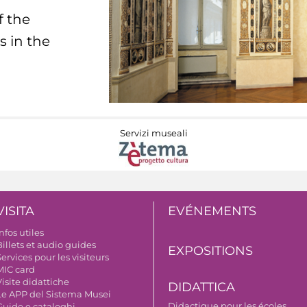
f the
s in the
Servizi museali
VISITA
EVÉNEMENTS
nfos utiles
illets et audio guides
EXPOSITIONS
ervices pour les visiteurs
MIC card
isite didattiche
DIDATTICA
Le APP del Sistema Musei
Didactique pour les écoles
Guide e cataloghi