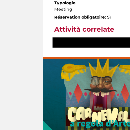
Typologie
Meeting
Réservation obligatoire:
Sì
Attività correlate