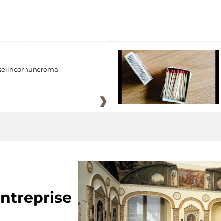
eiincomuneroma
ntreprise