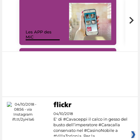
Les APP des
Les
MiC
rés
#DiscoverMiC
04/10/2018
E' di #Cavaceppi il calco in gesso del
busto dell’imperatore #Caracalla
conservato nel #CasinoNobile a
#VillaTorlonia. Per la