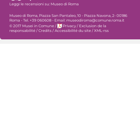
Leggi le recensioni su:
Museo di Roma
Museo di Roma, Piazza San Pantaleo, 10 - Piazza Navona, 2- 00186
Roma - Tel. +39 060608 - Email: museodiroma@comune.roma.it
© 2017 Musei in Comune
/
Privacy
/
Exclusion de la
responsabilité
/
Credits
/
Accessibilité du site
/
XML-rss