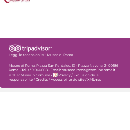
Leggi le recensioni su:
Museo di Roma
Museo di Roma, Piazza San Pantaleo, 10 - Piazza Navona, 2- 00186
Roma - Tel. +39 060608 - Email: museodiroma@comune.roma.it
© 2017 Musei in Comune
/
Privacy
/
Exclusion de la
responsabilité
/
Credits
/
Accessibilité du site
/
XML-rss