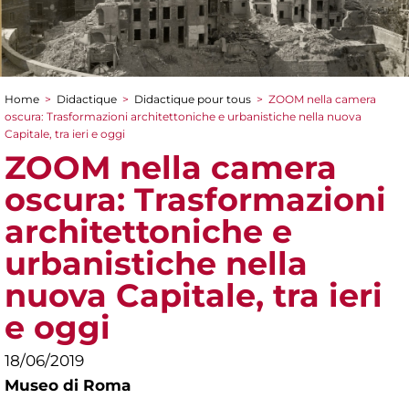
Home
>
Didactique
>
Didactique pour tous
>
ZOOM nella camera
You are here
oscura: Trasformazioni architettoniche e urbanistiche nella nuova
Capitale, tra ieri e oggi
ZOOM nella camera
oscura: Trasformazioni
architettoniche e
urbanistiche nella
nuova Capitale, tra ieri
e oggi
18/06/2019
Museo di Roma