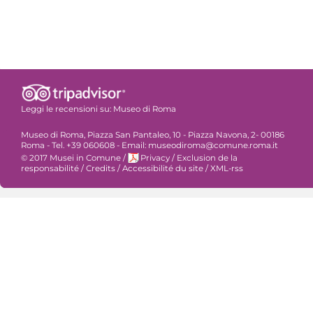
Leggi le recensioni su:
Museo di Roma
Museo di Roma, Piazza San Pantaleo, 10 - Piazza Navona, 2- 00186
Roma - Tel. +39 060608 - Email: museodiroma@comune.roma.it
© 2017 Musei in Comune
/
Privacy
/
Exclusion de la
responsabilité
/
Credits
/
Accessibilité du site
/
XML-rss