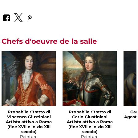
Chefs d'oeuvre de la salle
Probabile ritratto di
Probabile ritratto di
Cam
Vincenzo Giustiniani
Carlo Giustiniani
Agost
Artista attivo a Roma
Artista attivo a Roma
(fine XVII e inizio XIII
(fine XVII e inizio XIII
secolo)
secolo)
Peinture
Peinture