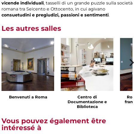
vicende individuali
, tasselli di un grande puzzle sulla società
romana tra Seicento e Ottocento, in cui agivano
consuetudini e pregiudizi, passioni e sentimenti
.
Les autres salles
Benvenuti a Roma
Centro di
Rom
Documentazione e
fram
Biblioteca
Vous pouvez également être
intéressé à