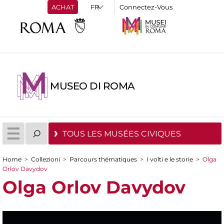
ACHAT
Connectez-Vous
MUSEO DI ROMA
TOUS LES MUSÉES CIVIQUES
Home
>
Collezioni
>
Parcours thématiques
>
I volti e le storie
>
Olga
You are here
Orlov Davydov
Olga Orlov Davydov