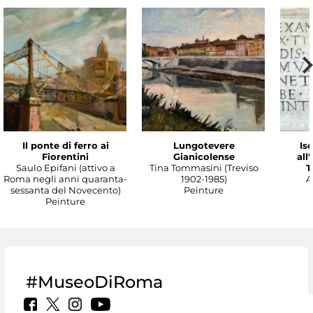
Il ponte di ferro ai
Lungotevere
Isc
Fiorentini
Gianicolense
all
Saulo Epifani (attivo a
Tina Tommasini (Treviso
T
Roma negli anni quaranta-
1902-1985)
A
sessanta del Novecento)
Peinture
Peinture
#MuseoDiRoma