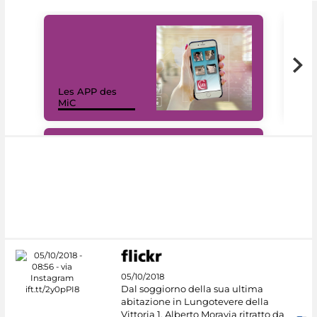
Les APP des
Les
MiC
rés
#DiscoverMiC
05/10/2018
Dal soggiorno della sua ultima
abitazione in Lungotevere della
Vittoria 1, Alberto Moravia ritratto da