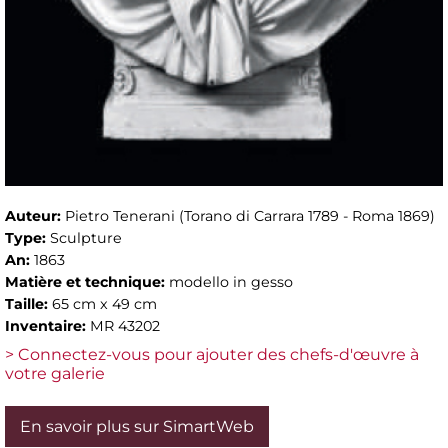
Auteur:
Pietro Tenerani (Torano di Carrara 1789 - Roma 1869)
Type:
Sculpture
An:
1863
Matière et technique:
modello in gesso
Taille:
65 cm x 49 cm
Inventaire:
MR 43202
> Connectez-vous pour ajouter des chefs-d'œuvre à
votre galerie
En savoir plus sur SimartWeb