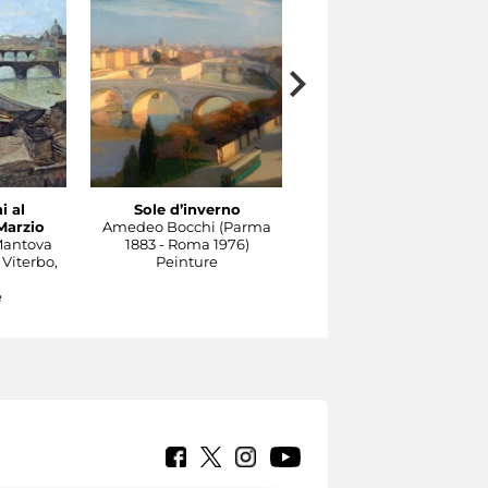
i al
Sole d’inverno
Il Tevere a Castel
Marzio
Amedeo Bocchi (Parma
Sant'Angelo
Mantova
1883 - Roma 1976)
Carlo Socrate (Mezzana
 Viterbo,
Peinture
Bigli, Pavia, 1889 - Rom
1967)
e
Peinture