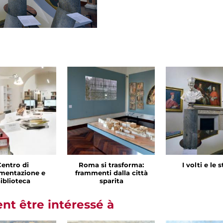
Centro di
Roma si trasforma:
I volti e le 
mentazione e
frammenti dalla città
iblioteca
sparita
t être intéressé à