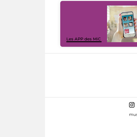
Les APP des MiC
mus