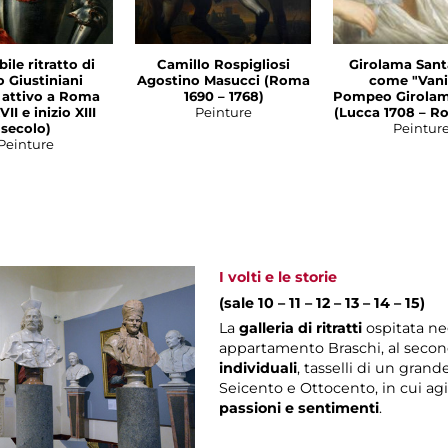
ile ritratto di
Camillo Rospigliosi
Girolama San
o Giustiniani
Agostino Masucci (Roma
come "Vani
a attivo a Roma
1690 – 1768)
Pompeo Girolam
VII e inizio XIII
Peinture
(Lucca 1708 – R
secolo)
Peintur
Peinture
I volti e le storie
(sale 10 – 11 – 12 – 13 – 14 – 15)
La
galleria di ritratti
ospitata ne
appartamento Braschi, al secon
individuali
, tasselli di un gran
Seicento e Ottocento, in cui a
passioni e sentimenti
.