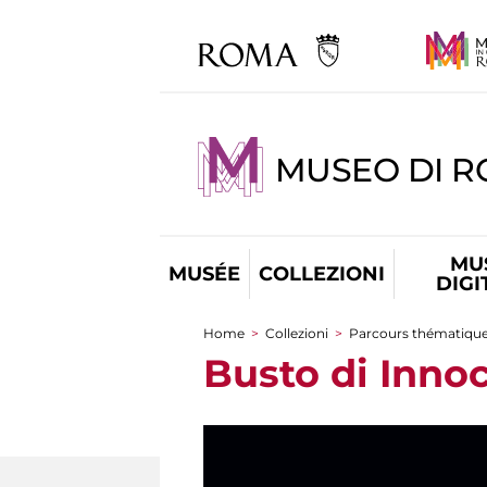
MUSEO DI 
MU
MUSÉE
COLLEZIONI
DIGI
Home
>
Collezioni
>
Parcours thématiqu
You are here
Busto di Innoc