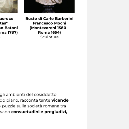
tacroce
Busto di Carlo Barberini
Busto del cardinale
tas"
Francesco Mochi
Maurizio di Savoia
o Batoni
(Montevarchi 1580 –
François Duquesnoy
oma 1787)
Roma 1654)
(Bruxelles 1597 - Livorn
e
Sculpture
1643)
Sculpture
gli ambienti del cosiddetto
do piano, racconta tante
vicende
de puzzle sulla società romana tra
givano
consuetudini e pregiudizi,