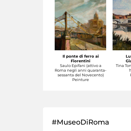
Il ponte di ferro ai
Lu
Fiorentini
Gi
Saulo Epifani (attivo a
Tina To
Roma negli anni quaranta-
1
sessanta del Novecento)
Peinture
#MuseoDiRoma