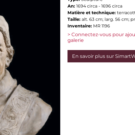
An:
1694 circa - 1696 circa
Matière et technique:
terracot
Taille:
alt. 63 cm; larg. 56 cm; p
Inventaire:
MR 1196
> Connectez-vous pour ajou
galerie
En savoir plus sur Simart