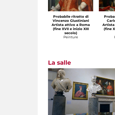
Probabile ritratto di
Probab
Vincenzo Giustiniani
Carl
Artista attivo a Roma
Artist
(fine XVII e inizio XIII
(fine X
secolo)
Peinture
La salle