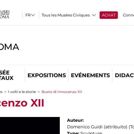
Tous les Musées Civiques
ACHAT
Conn
ROMA
SÉE
EXPOSITIONS
EVÉNEMENTS
DIDAC
TAUX
es
>
I volti e le storie
>
Busto di Innocenzo XII
enzo XII
Auteur:
Domenico Guidi (attribuito) (To
Type:
Sculpture