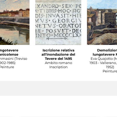
ngotevere
Iscrizione relativa
Demolizion
anicolense
all'inondazione del
lungotevere 
mmasini (Treviso
Tevere del 1495
Eva Quajotto (
902-1985)
Ambito romano
1903 - Vallerano,
Peinture
Inscription
1952)
Peintur