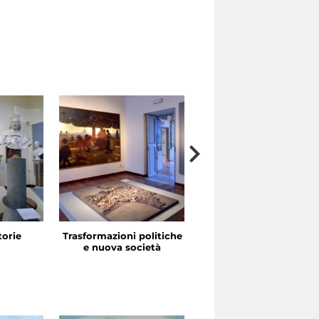
storie
Trasformazioni politiche
La festa in piazza
e nuova società