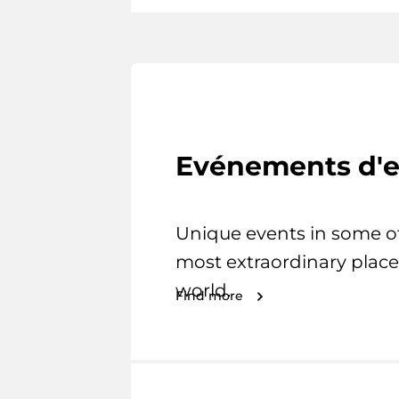
Evénements d'e
Unique events in some o
most extraordinary place
world.
Find more