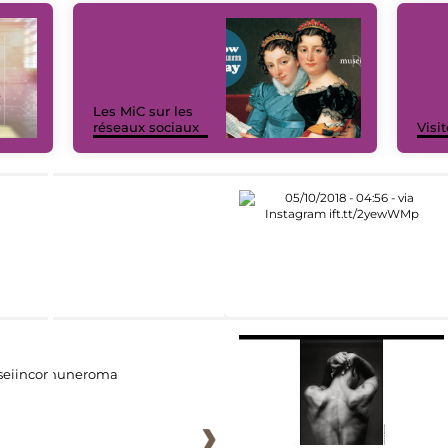
Les MiC sur les
réseaux sociaux
Visit
eiincomuneroma