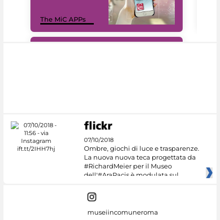
MiC
The MiC APPs
net
#DiscoverMiC
07/10/2018
Ombre, giochi di luce e trasparenze.
La nuova nuova teca progettata da
#RichardMeier per il Museo
dell'#AraPacis è modulata sul
museiincomuneroma